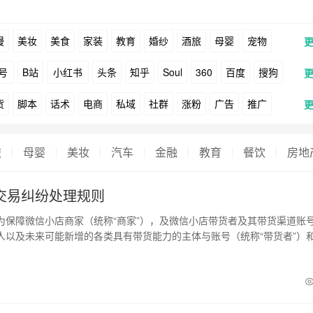
漫
美妆
美食
家装
教育
婚纱
酒旅
母婴
宠物
号
B站
小红书
头条
知乎
Soul
360
百度
搜狗
货
脚本
话术
电商
私域
社群
涨粉
广告
推广
Facebook
Tiktok
YouTube
Yahoo
Bing
户
游戏
海外
KOL
元宇宙
跨境
青瓜通
旅
母婴
美妆
汽车
金融
教育
餐饮
房地
交易纠纷处理规则
1 为保障微信小店商家（统称“商家”），及微信小店带货者及其带货渠道账
人以及未来可能新增的各类具有带货能力的主体与账号（统称“带货者”）