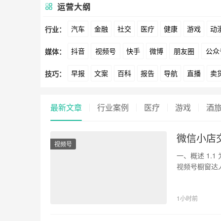
运营大纲
汽车
金融
社交
医疗
健康
游戏
动
行业：
抖音
视频号
快手
微博
朋友圈
公众
媒体：
文娱
跨境
科技
广告
元宇宙
房地产
早报
文案
百科
报告
导航
直播
卖
技巧：
爱奇艺
美柚
美图
最右
神马
谷歌
方案
策划
案例
数据
拉新
活动
用
最新文章
行业案例
医疗
游戏
酒
微信小店
视频号
一、概述 1.
视频号橱窗达
户的合法权…
1小时前