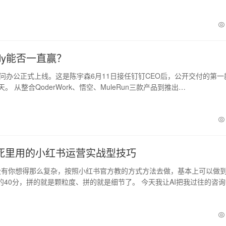
ddy能否一直赢？
千问办公正式上线。这是陈宇森6月11日接任钉钉CEO后，公开交付的第一
。 从整合QoderWork、悟空、MuleRun三款产品到推出…
死里用的小红书运营实战型技巧
有你想得那么复杂，按照小红书官方教的方式方法去做，基本上可以做到
的40分，拼的就是颗粒度、拼的就是细节了。 今天我让AI把我过往的咨