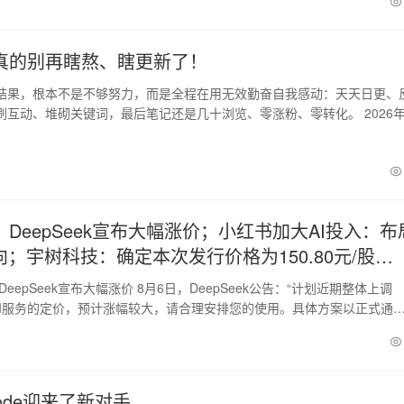
真的别再瞎熬、瞎更新了！
结果，根本不是不够努力，而是全程在用无效勤奋自我感动：天天日更、
刷互动、堆砌关键词，最后笔记还是几十浏览、零涨粉、零转化。 2026
迭代…
DeepSeek宣布大幅涨价；小红书加大AI投入：布
向；宇树科技：确定本次发行价格为150.80元/股…
eepSeek宣布大幅涨价 8月6日，DeepSeek公告：“计划近期整体上调
k API服务的定价，预计涨幅较大，请合理安排您的使用。具体方案以正式通
 Code迎来了新对手