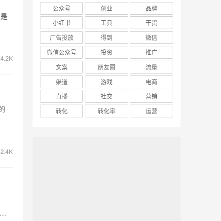
公众号
创业
品牌
这是
小红书
工具
干货
广告投放
得到
微信
微信公众号
投资
推广
4.2K
文案
朋友圈
流量
渠道
游戏
电商
直播
社交
营销
的
转化
转化率
运营
2.4K