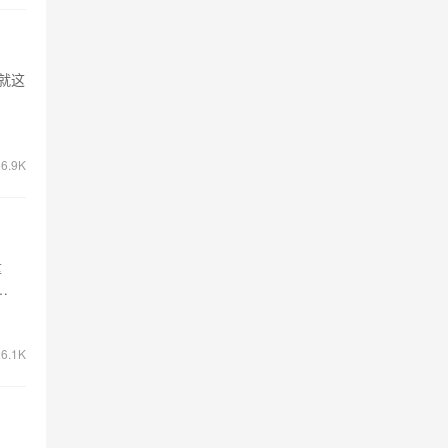
 就这
6.9K
重
…
6.1K