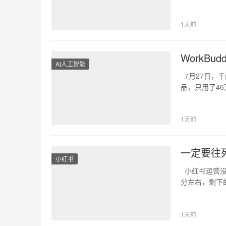
播，满…
1天前
WorkBu
AI人工智能
7月27日，
品，只用了46天
1天前
一定要往
小红书
小红书运营没
分左右，剩下
音…
1天前