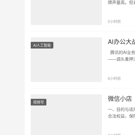
牌声量高。但
5小时前
AI办公大
AI人工智能
腾讯的AI业
——调头重押注
Wo…
6小时前
微信小店
视频号
一、目的与适
合法权益，保
等，下同）能