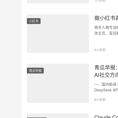
7小时前
做小红书
小红书
很多人做号没
改主页、盲目
红书算法彻底
8小时前
青瓜早报：
青瓜早报
AI社交方
一、国内新闻 D
DeepSee
8小时前
Claude