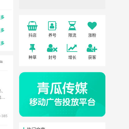
更多
更多
抖店
养号
限流
涨粉
更多
种草
封号
增长
获客
产
宠物
号、
和用
385