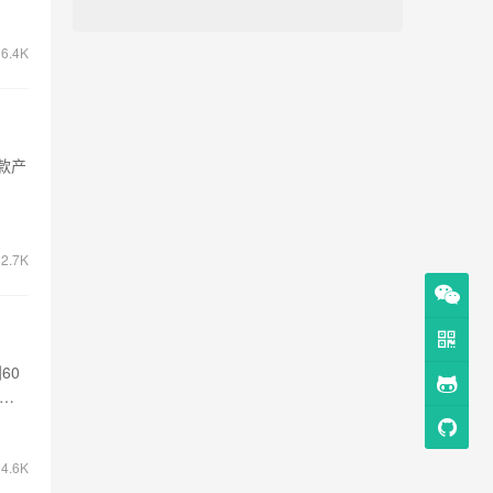
6.4K
款产
2.7K
60
询录
4.6K