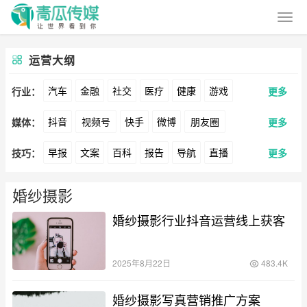
运营大纲
汽车
金融
社交
医疗
健康
游戏
行业：
更多
抖音
视频号
快手
微博
朋友圈
媒体：
更多
动漫
美妆
美食
家装
教育
婚纱
早报
文案
百科
报告
导航
直播
技巧：
更多
公众号
B站
小红书
头条
知乎
Soul
酒旅
母婴
宠物
文娱
跨境
科技
卖货
脚本
话术
电商
私域
社群
360
百度
搜狗
爱奇艺
美柚
美图
广告
元宇宙
房地产
婚纱摄影
涨粉
广告
婚纱摄影行业抖音运营线上获客
推广
方案
策划
案例
最右
神马
谷歌
Facebook
Tiktok
数据
拉新
活动
用户
游戏
海外
YouTube
Yahoo
Bing
2025年8月22日
483.4K
KOL
元宇宙
跨境
青瓜通
婚纱摄影写真营销推广方案