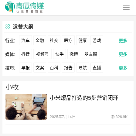
运营大纲
汽车
金融
社交
医疗
健康
游戏
行业：
更多
抖音
视频号
快手
微博
朋友圈
媒体：
更多
动漫
美妆
美食
家装
教育
婚纱
早报
文案
百科
报告
导航
直播
技巧：
更多
公众号
B站
小红书
头条
知乎
Soul
酒旅
母婴
宠物
文娱
跨境
科技
卖货
脚本
话术
电商
私域
社群
360
百度
搜狗
爱奇艺
美柚
美图
广告
元宇宙
房地产
小牧
涨粉
广告
小米爆品打造的5步营销闭环
推广
方案
策划
案例
最右
神马
谷歌
Facebook
Tiktok
数据
拉新
活动
用户
游戏
海外
YouTube
Yahoo
Bing
2025年7月14日
326.9K
KOL
元宇宙
跨境
青瓜通