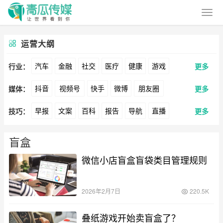
运营大纲
汽车
金融
社交
医疗
健康
游戏
行业：
更多
抖音
视频号
快手
微博
朋友圈
媒体：
更多
动漫
美妆
美食
家装
教育
婚纱
早报
文案
百科
报告
导航
直播
技巧：
更多
公众号
B站
小红书
头条
知乎
Soul
酒旅
母婴
宠物
文娱
跨境
科技
卖货
脚本
话术
电商
私域
社群
360
百度
搜狗
爱奇艺
美柚
美图
广告
元宇宙
房地产
盲盒
涨粉
广告
微信小店盲盒盲袋类目管理规则
推广
方案
策划
案例
最右
神马
谷歌
Facebook
Tiktok
数据
拉新
活动
用户
游戏
海外
YouTube
Yahoo
Bing
2026年2月7日
220.5K
KOL
元宇宙
跨境
青瓜通
叠纸游戏开始卖盲盒了？