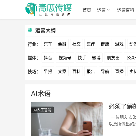
首页
运营
运营百科
运营大纲
汽车
金融
社交
医疗
健康
游戏
动
行业：
抖音
视频号
快手
微博
朋友圈
公众
媒体：
文娱
跨境
科技
广告
元宇宙
房地产
早报
文案
百科
报告
导航
直播
卖
技巧：
爱奇艺
美柚
美图
最右
神马
谷歌
方案
策划
案例
数据
拉新
活动
用
AI术语
必须了解的
AI人工智能
一位朋友去B
以及所做出的
没…