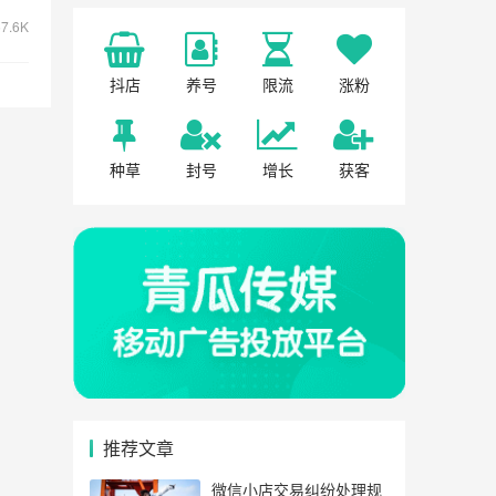
7.6K
抖店
养号
限流
涨粉
种草
封号
增长
获客
推荐文章
微信小店交易纠纷处理规