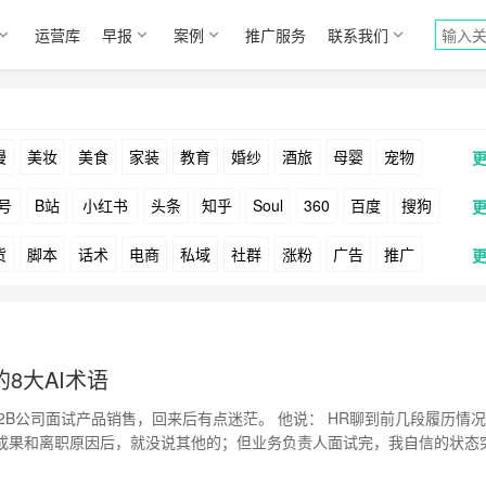
运营库
早报
案例
推广服务
联系我们
漫
美妆
美食
家装
教育
婚纱
酒旅
母婴
宠物
号
B站
小红书
头条
知乎
Soul
360
百度
搜狗
货
脚本
话术
电商
私域
社群
涨粉
广告
推广
Facebook
Tiktok
YouTube
Yahoo
Bing
户
游戏
海外
KOL
元宇宙
跨境
青瓜通
8大AI术语
2B公司面试产品销售，回来后有点迷茫。 他说： HR聊到前几段履历情
成果和离职原因后，就没说其他的；但业务负责人面试完，我自信的状态