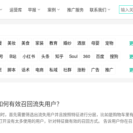
运营库
早报
案例
推广服务
联系我们
漫
美妆
美食
家装
教育
婚纱
酒旅
母婴
宠物
号
B站
小红书
头条
知乎
Soul
360
百度
搜狗
货
脚本
话术
电商
私域
社群
涨粉
广告
推广
Facebook
Tiktok
YouTube
Yahoo
Bing
户
游戏
海外
KOL
元宇宙
跨境
青瓜通
如何有效召回流失用户？
时，首先需要筛选出流失用户并且按照特征进行分层，比如是购物车里
打开没有太多使用的用户，针对特征做有效的召回方式。 告诉用户你在召