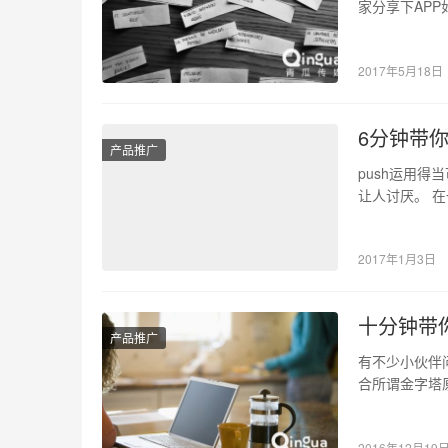
家分享下AP
正面人物体现
2017年5月18日
6分钟带
产品推广
push运用
让人讨厌。 在
push是…
2017年1月3日
十分钟带
产品推广
有不少小伙伴
合所谓金字塔
意），我会在
2016年12月19