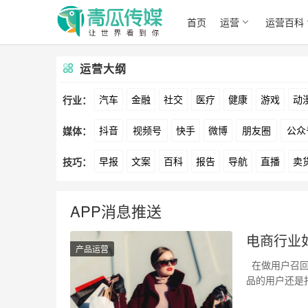
首页
运营
运营百科
运营大纲
汽车
金融
社交
医疗
健康
游戏
动
行业：
抖音
视频号
快手
微博
朋友圈
公众
媒体：
文娱
跨境
科技
广告
元宇宙
房地产
早报
文案
百科
报告
导航
直播
卖
技巧：
爱奇艺
美柚
美图
最右
神马
谷歌
方案
策划
案例
数据
拉新
活动
用
APP消息推送
电商行业
产品运营
在做用户召回
品的用户还是
他 在进…