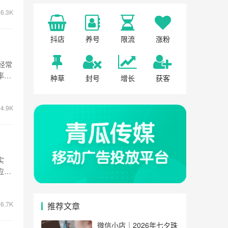
6.3K
抖店
养号
限流
涨粉
经常
率很
种草
封号
增长
获客
4.9K
实
应该
6.7K
推荐文章
微信小店｜2026年七夕珠