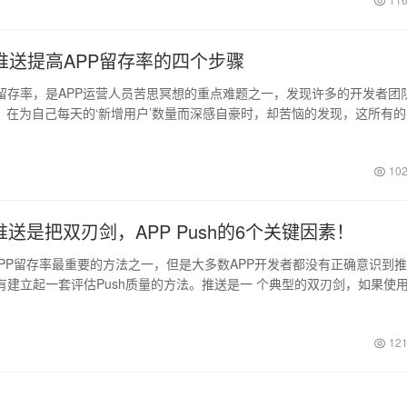
推送提高APP留存率的四个步骤
留存率，是APP运营人员苦思冥想的重点难题之一，发现许多的开发者团
队，在为自己每天的‘新增用户’数量而深感自豪时，却苦恼的发现，这所有
有…
日
102
推送是把双刃剑，APP Push的6个关键因素！
PP留存率最重要的方法之一，但是大多数APP开发者都没有正确意识到
有建立起一套评估Push质量的方法。推送是一 个典型的双刃剑，如果使
121