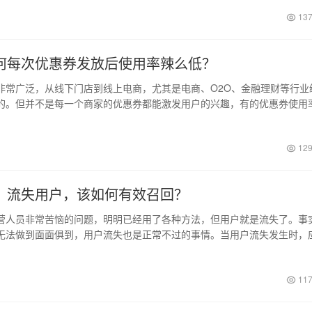
137
何每次优惠券发放后使用率辣么低？
非常广泛，从线下门店到线上电商，尤其是电商、O2O、金融理财等行业
的。但并不是每一个商家的优惠券都能激发用户的兴趣，有的优惠券使用
极低；…
129
：流失用户，该如何有效召回？
营人员非常苦恼的问题，明明已经用了各种方法，但用户就是流失了。事
无法做到面面俱到，用户流失也是正常不过的事情。当用户流失发生时，
，对已流失…
117