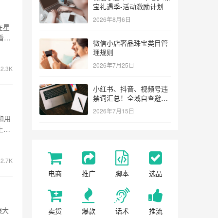
宝礼遇季-活动激励计划
2026年8月6日
在星
看着
微信小店奢品珠宝类目管
理规则
2026年7月25日
2.3K
小红书、抖音、视频号违
禁词汇总！全域自查避坑
指南
2026年7月15日
和用
上，
2.7K
电商
推广
脚本
选品
跟大
卖货
爆款
话术
推流