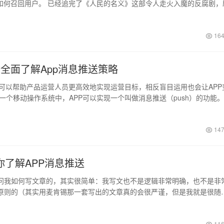
P如何召回用户。 已经追完了《人民的名义》这部令人走火入魔的反腐剧，
…
164
你全面了解App消息推送策略
得当可以帮助产品运营人员更高效地实现运营目标，相反盲目运用也会让APP
一个移动操作系统中，APP可以实现一个叫做消息推送（push）的功能
147
你了解APP消息推送
问我如何写文章的，其实很简单：我写文也不是逻辑非常明确，也不是非
原则的（其实用麦肯锡那一套写出的文章真的会很严谨，但是我就是很随
写作之前列出…
日
116