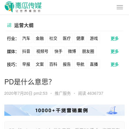
运营大纲
汽车
金融
社交
医疗
健康
游戏
行业：
更多
抖音
视频号
快手
微博
朋友圈
媒体：
更多
动漫
美妆
美食
家装
教育
婚纱
早报
文案
百科
报告
导航
直播
技巧：
更多
公众号
B站
小红书
头条
知乎
酒旅
母婴
宠物
文娱
跨境
科技
卖货
脚本
话术
电商
私域
社群
Soul
360
百度
搜狗
爱奇艺
美柚
PD是什么意思？
广告
元宇宙
房地产
涨粉
广告
推广
方案
策划
案例
美图
最右
神马
谷歌
Facebook
2020年7月20日 pm2:53
•
推广服务
•
阅读 4636737
数据
拉新
活动
用户
游戏
海外
Tiktok
YouTube
Yahoo
Bing
KOL
元宇宙
跨境
青瓜通