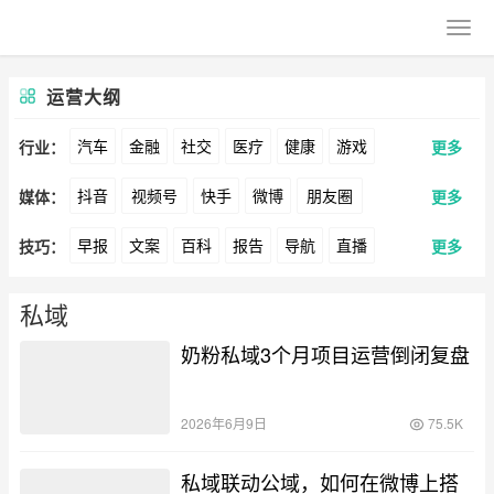
运营大纲
汽车
金融
社交
医疗
健康
游戏
行业：
更多
抖音
视频号
快手
微博
朋友圈
媒体：
更多
动漫
美妆
美食
家装
教育
婚纱
早报
文案
百科
报告
导航
直播
技巧：
更多
公众号
B站
小红书
头条
知乎
Soul
酒旅
母婴
宠物
文娱
跨境
科技
卖货
脚本
话术
电商
私域
社群
360
百度
搜狗
爱奇艺
美柚
美图
广告
元宇宙
房地产
私域
涨粉
广告
奶粉私域3个月项目运营倒闭复盘
推广
方案
策划
案例
最右
神马
谷歌
Facebook
Tiktok
数据
拉新
活动
用户
游戏
海外
YouTube
Yahoo
Bing
2026年6月9日
75.5K
KOL
元宇宙
跨境
青瓜通
私域联动公域，如何在微博上搭