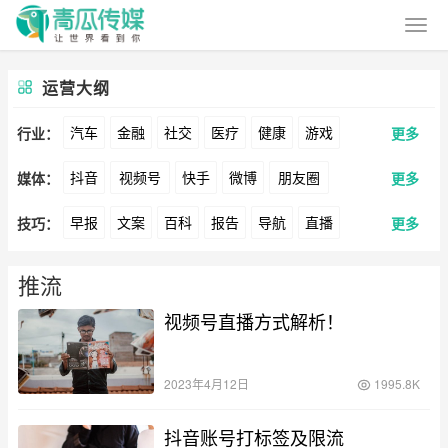
运营大纲
汽车
金融
社交
医疗
健康
游戏
行业：
更多
抖音
视频号
快手
微博
朋友圈
媒体：
更多
动漫
美妆
美食
家装
教育
婚纱
早报
文案
百科
报告
导航
直播
技巧：
更多
公众号
B站
小红书
头条
知乎
Soul
酒旅
母婴
宠物
文娱
跨境
科技
卖货
脚本
话术
电商
私域
社群
360
百度
搜狗
爱奇艺
美柚
美图
广告
元宇宙
房地产
推流
涨粉
广告
视频号直播方式解析！
推广
方案
策划
案例
最右
神马
谷歌
Facebook
Tiktok
数据
拉新
活动
用户
游戏
海外
YouTube
Yahoo
Bing
2023年4月12日
1995.8K
KOL
元宇宙
跨境
青瓜通
抖音账号打标签及限流