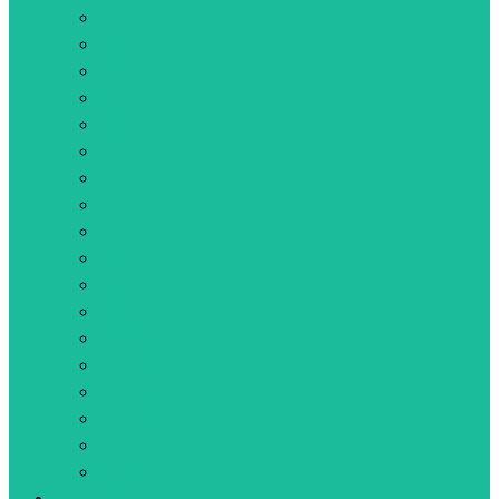
汽车
金融
游戏
教育
旅游
珠宝
奢侈品
美妆
酒水
餐饮
宠物
母婴
婚纱摄影
招商加盟
医疗健康
食品饮料
日用百货
服饰配饰
推广服务