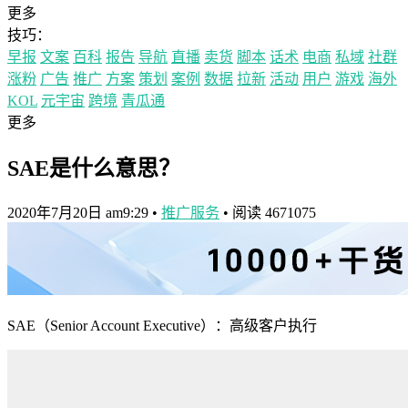
更多
技巧：
早报
文案
百科
报告
导航
直播
卖货
脚本
话术
电商
私域
社群
涨粉
广告
推广
方案
策划
案例
数据
拉新
活动
用户
游戏
海外
KOL
元宇宙
跨境
青瓜通
更多
SAE是什么意思？
2020年7月20日 am9:29
•
推广服务
•
阅读 4671075
SAE（Senior Account Executive）：高级客户执行