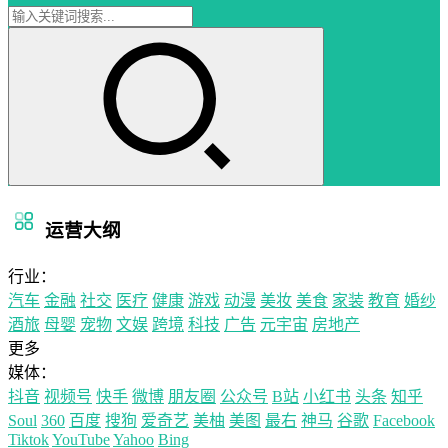
运营大纲
行业：
汽车
金融
社交
医疗
健康
游戏
动漫
美妆
美食
家装
教育
婚纱
酒旅
母婴
宠物
文娱
跨境
科技
广告
元宇宙
房地产
更多
媒体：
抖音
视频号
快手
微博
朋友圈
公众号
B站
小红书
头条
知乎
Soul
360
百度
搜狗
爱奇艺
美柚
美图
最右
神马
谷歌
Facebook
Tiktok
YouTube
Yahoo
Bing