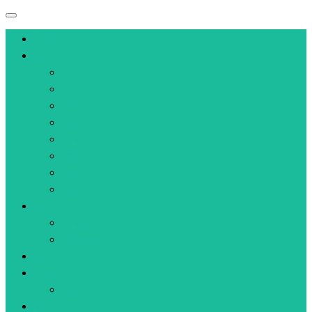
首页
运营
营销
推广
社群
私域
方案
策划
专题
日历
运营百科
文案大全
数据报告
运营库
早报
运营导航
案例