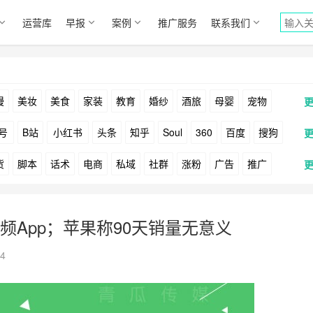
运营库
早报
案例
推广服务
联系我们
漫
美妆
美食
家装
教育
婚纱
酒旅
母婴
宠物
号
B站
小红书
头条
知乎
Soul
360
百度
搜狗
货
脚本
话术
电商
私域
社群
涨粉
广告
推广
Facebook
Tiktok
YouTube
Yahoo
Bing
户
游戏
海外
KOL
元宇宙
跨境
青瓜通
App；苹果称90天销量无意义
4