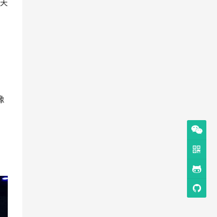
天
创
像