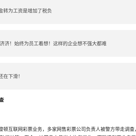
金转为工资是增加了税负
才济济！始终为员工着想！这样的企业想不强大都难
还在下滑！
查
门整顿互联网彩票业务，多家网售彩票公司负责人被警方带走调查