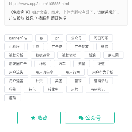
https://www.opp2.com/105885.html
《免责声明》
如对文章、图片、字体等版权有疑问，请
联系我们
。
广告投放
找客户
找服务
蘑菇跨境
banner广告
ip
pr
公众号
可口可乐
小程序
工具
广告位
广告投放
微信
数据分析
数据运营
数据驱动
新浪
朋友圈
朋友圈广告
标题
汽车
流量
渠道
用户流失
用户流失率
用户行为
用户行为分析
用户运营
社交
美团
营销
营销活动
谷歌
转化
转化率
运营
鸟哥笔记
鹿晗
公众号
收藏