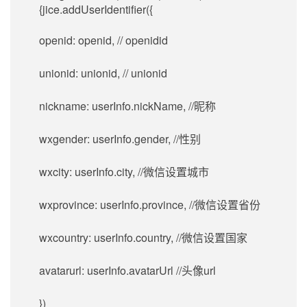
{jice.addUserIdentifier({
openid: openid, // openidid
unionid: unionid, // unionid
nickname: userInfo.nickName, //昵称
wxgender: userInfo.gender, //性别
wxcity: userInfo.city, //微信设置城市
wxprovince: userInfo.province, //微信设置省份
wxcountry: userInfo.country, //微信设置国家
avatarurl: userInfo.avatarUrl //头像url
})