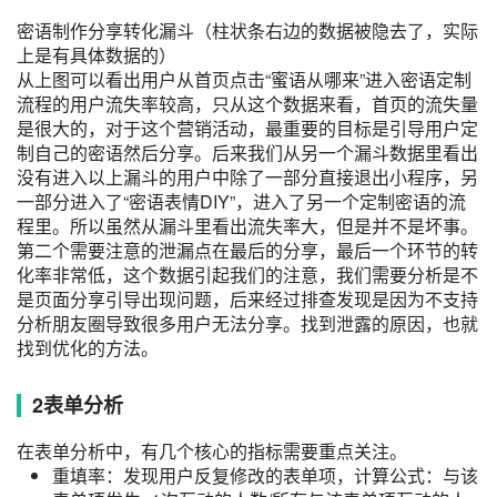
密语制作分享转化漏斗（柱状条右边的数据被隐去了，实际
上是有具体数据的）
从上图可以看出用户从首页点击“蜜语从哪来”进入密语定制
流程的
用户流失率
较高，只从这个数据来看，首页的流失量
是很大的，对于这个
营销活动
，最重要的目标是引导用户定
制自己的密语然后分享。后来我们从另一个漏斗数据里看出
没有进入以上漏斗的用户中除了一部分直接退出小程序，另
一部分进入了“密语表情DIY”，进入了另一个定制密语的流
程里。所以虽然从漏斗里看出流失率大，但是并不是坏事。
第二个需要注意的泄漏点在最后的分享，最后一个环节的
转
化率
非常低，这个数据引起我们的注意，我们需要分析是不
是页面分享引导出现问题，后来经过排查发现是因为不支持
分析
朋友圈
导致很多用户无法分享。找到泄露的原因，也就
找到优化的方法。
2
表单分析
在表单分析中，有几个核心的指标需要重点关注。
重填率：发现用户反复修改的表单项，计算公式：与该