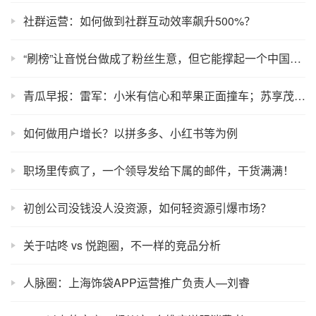
社群运营：如何做到社群互动效率飙升500%？
“刷榜”让音悦台做成了粉丝生意，但它能撑起一个中国版 Billboard 吗？
青瓜早报：雷军：小米有信心和苹果正面撞车；苏享茂事件家属初步判断团伙作案；papi酱宣布退出分答社区…
如何做用户增长？以拼多多、小红书等为例
职场里传疯了，一个领导发给下属的邮件，干货满满！
初创公司没钱没人没资源，如何轻资源引爆市场？
关于咕咚 vs 悦跑圈，不一样的竞品分析
人脉圈：上海饰袋APP运营推广负责人—刘睿