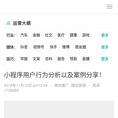
运营大纲
汽车
金融
社交
医疗
健康
游戏
行业：
更多
抖音
视频号
快手
微博
朋友圈
媒体：
更多
动漫
美妆
美食
家装
教育
婚纱
早报
文案
百科
报告
导航
直播
技巧：
更多
公众号
B站
小红书
头条
知乎
酒旅
母婴
宠物
文娱
跨境
科技
卖货
脚本
话术
电商
私域
社群
Soul
360
百度
搜狗
爱奇艺
美柚
小程序用户行为分析以及案例分享！
广告
元宇宙
房地产
涨粉
广告
推广
方案
策划
案例
美图
最右
神马
谷歌
Facebook
2018年11月12日 pm12:04
•
微信推广
,
微信营销
•
阅读
1729689
数据
拉新
活动
用户
游戏
海外
Tiktok
YouTube
Yahoo
Bing
KOL
元宇宙
跨境
青瓜通