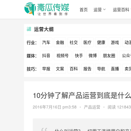
首页
运营
运营百科
运营大纲
汽车
金融
社交
医疗
健康
游戏
动
行业：
抖音
视频号
快手
微博
朋友圈
公众
媒体：
文娱
跨境
科技
广告
元宇宙
房地产
早报
文案
百科
报告
导航
直播
卖
技巧：
爱奇艺
美柚
美图
最右
神马
谷歌
方案
策划
案例
数据
拉新
活动
用
10分钟了解产品运营到底是什么
2016年7月16日 pm3:58
•
产品运营
•
阅读 121843