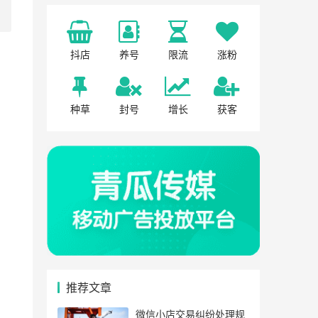
抖店
养号
限流
涨粉
种草
封号
增长
获客
推荐文章
微信小店交易纠纷处理规