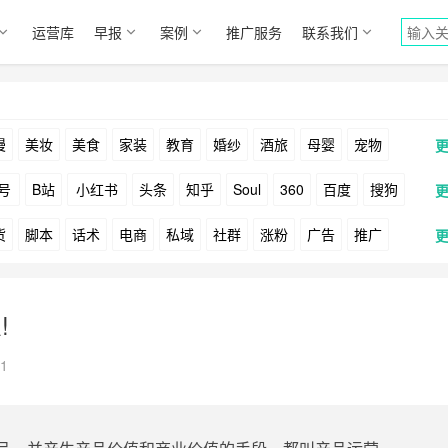
运营库
早报
案例
推广服务
联系我们
漫
美妆
美食
家装
教育
婚纱
酒旅
母婴
宠物
号
B站
小红书
头条
知乎
Soul
360
百度
搜狗
货
脚本
话术
电商
私域
社群
涨粉
广告
推广
Facebook
Tiktok
YouTube
Yahoo
Bing
户
游戏
海外
KOL
元宇宙
跨境
青瓜通
!
1