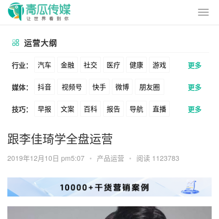
运营大纲
汽车
金融
社交
医疗
健康
游戏
行业：
更多
抖音
视频号
快手
微博
朋友圈
媒体：
更多
动漫
美妆
美食
家装
教育
婚纱
早报
文案
百科
报告
导航
直播
技巧：
更多
公众号
B站
小红书
头条
知乎
酒旅
母婴
宠物
文娱
跨境
科技
卖货
脚本
话术
电商
私域
社群
Soul
360
百度
搜狗
爱奇艺
美柚
跟李佳琦学全盘运营
广告
元宇宙
房地产
涨粉
广告
推广
方案
策划
案例
美图
最右
神马
谷歌
Facebook
2019年12月10日 pm5:07
•
产品运营
•
阅读 1123783
数据
拉新
活动
用户
游戏
海外
Tiktok
YouTube
Yahoo
Bing
KOL
元宇宙
跨境
青瓜通