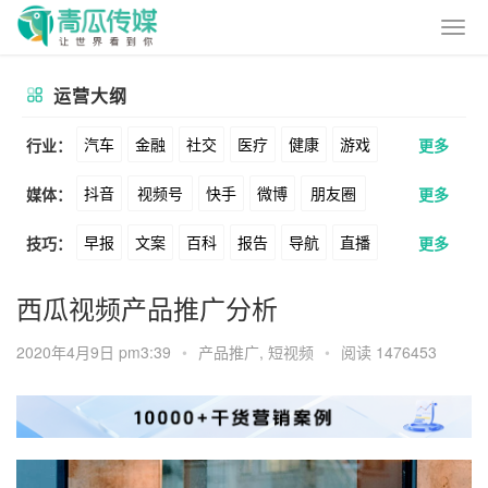
运营大纲
汽车
金融
社交
医疗
健康
游戏
行业：
更多
抖音
视频号
快手
微博
朋友圈
媒体：
更多
动漫
美妆
美食
家装
教育
婚纱
早报
文案
百科
报告
导航
直播
技巧：
更多
公众号
B站
小红书
头条
知乎
酒旅
母婴
宠物
文娱
跨境
科技
卖货
脚本
话术
电商
私域
社群
Soul
360
百度
搜狗
爱奇艺
美柚
西瓜视频产品推广分析
广告
元宇宙
房地产
涨粉
广告
推广
方案
策划
案例
美图
最右
神马
谷歌
Facebook
2020年4月9日 pm3:39
•
产品推广
,
短视频
•
阅读 1476453
数据
拉新
活动
用户
游戏
海外
Tiktok
YouTube
Yahoo
Bing
KOL
元宇宙
跨境
青瓜通