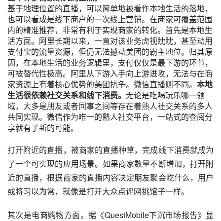
基于地理位置的直播，可以简单地被看作本地生活的落地，
也可以看成是线下商户的一次线上营销。在商家可覆盖范围
内的精准推荐，非常有利于实现商家的转化。首先是本地生
活方面。阿里长期以来，一直对该业务虎视眈眈，甚至动用
支付宝的流量资源，但仍无法撼动美团的霸主地位。归其原
因，在本地生活的业务逻辑里，支付仅仅是最下游的环节，
可被替代性极高。阿里从下游入手向上游进攻，无法与在商
家资源上有着核心优势的美团抗争。微信直播则不同。
本地
生活很依赖社交关系和线下消费。
无论是吃喝玩乐哪一领
域，大多是朋友或者同事之间等存在着熟人社交关系的多人
共同实现。微信作为唯一的熟人社交平台，一站式的查阅分
享就有了新的可能。
打开附近的直播，被商家的直播种草，完成线下消费就成为
了一个可实现的应用场景。如果商家数量不断增加，打开附
近的直播，根据商家的直播内容决定朋友聚会吃什么，用户
或将习以为常，就像是打开大众点评网挑馆子一样。
其次是电商购物方面。据《QuestMobile下沉市场报告》显