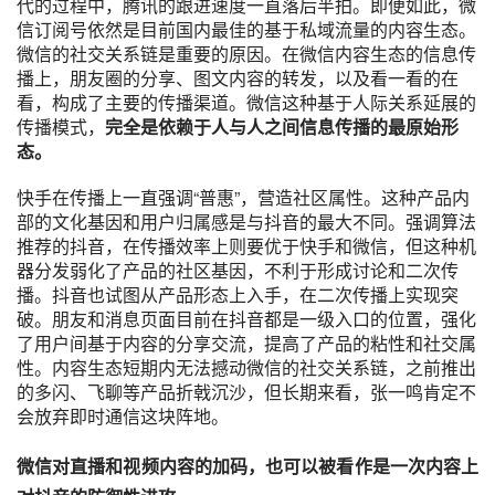
代的过程中，腾讯的跟进速度一直落后半拍。即便如此，微
信订阅号依然是目前国内最佳的基于私域流量的内容生态。
微信的社交关系链是重要的原因。在微信内容生态的信息传
播上，朋友圈的分享、图文内容的转发，以及看一看的在
看，构成了主要的传播渠道。微信这种基于人际关系延展的
传播模式，
完全是依赖于人与人之间信息传播的最原始形
态。
快手在传播上一直强调“普惠”，营造社区属性。这种产品内
部的文化基因和用户归属感是与抖音的最大不同。强调算法
推荐的抖音，在传播效率上则要优于快手和微信，但这种机
器分发弱化了产品的社区基因，不利于形成讨论和二次传
播。抖音也试图从产品形态上入手，在二次传播上实现突
破。朋友和消息页面目前在抖音都是一级入口的位置，强化
了用户间基于内容的分享交流，提高了产品的粘性和社交属
性。内容生态短期内无法撼动微信的社交关系链，之前推出
的多闪、飞聊等产品折戟沉沙，但长期来看，张一鸣肯定不
会放弃即时通信这块阵地。
微信对直播和视频内容的加码，也可以被看作是一次内容上