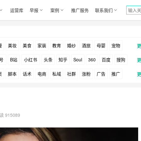
运营库
早报
案例
推广服务
联系我们
漫
美妆
美食
家装
教育
婚纱
酒旅
母婴
宠物
号
B站
小红书
头条
知乎
Soul
360
百度
搜狗
货
脚本
话术
电商
私域
社群
涨粉
广告
推广
Facebook
Tiktok
YouTube
Yahoo
Bing
户
游戏
海外
KOL
元宇宙
跨境
青瓜通
读 915089