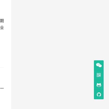
期
业
一