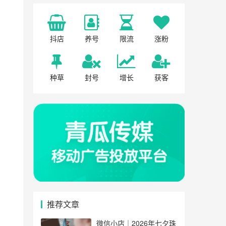
抖店
养号
限流
涨粉
种草
封号
增长
获客
推荐文章
微信小店｜2026年七夕珠