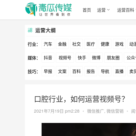
首页
运营
运营百科
运营大纲
汽车
金融
社交
医疗
健康
游戏
动
行业：
抖音
视频号
快手
微博
朋友圈
公众
媒体：
文娱
跨境
科技
广告
元宇宙
房地产
早报
文案
百科
报告
导航
直播
卖
技巧：
爱奇艺
美柚
美图
最右
神马
谷歌
方案
策划
案例
数据
拉新
活动
用
口腔行业，如何运营视频号？
2021年7月19日 pm2:28
•
微信推广
,
微信营销
•
阅