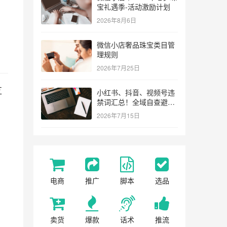
宝礼遇季-活动激励计划
2026年8月6日
微信小店奢品珠宝类目管
理规则
2026年7月25日
互
小红书、抖音、视频号违
禁词汇总！全域自查避坑
指南
2026年7月15日
电商
推广
脚本
选品
卖货
爆款
话术
推流