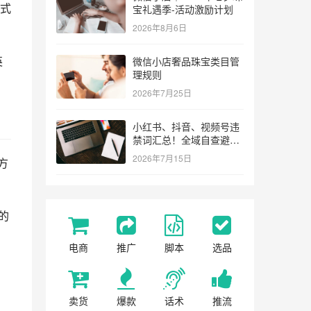
站式
宝礼遇季-活动激励计划
2026年8月6日
英
微信小店奢品珠宝类目管
理规则
2026年7月25日
小红书、抖音、视频号违
禁词汇总！全域自查避坑
指南
2026年7月15日
方
内的
电商
推广
脚本
选品
卖货
爆款
话术
推流