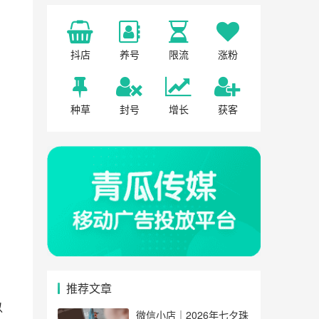
抖店
养号
限流
涨粉
种草
封号
增长
获客
推荐文章
以
微信小店｜2026年七夕珠