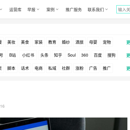
运营库
早报
案例
推广服务
联系我们
漫
美妆
美食
家装
教育
婚纱
酒旅
母婴
宠物
号
B站
小红书
头条
知乎
Soul
360
百度
搜狗
货
脚本
话术
电商
私域
社群
涨粉
广告
推广
Facebook
Tiktok
YouTube
Yahoo
Bing
户
游戏
海外
KOL
元宇宙
跨境
青瓜通
16