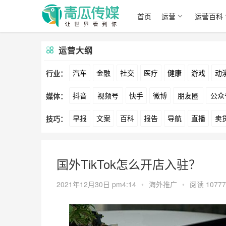
首页
运营
运营百科
运营大纲
汽车
金融
社交
医疗
健康
游戏
动
行业：
抖音
视频号
快手
微博
朋友圈
公众
媒体：
文娱
跨境
科技
广告
元宇宙
房地产
早报
文案
百科
报告
导航
直播
卖
技巧：
爱奇艺
美柚
美图
最右
神马
谷歌
方案
策划
案例
数据
拉新
活动
用
国外TikTok怎么开店入驻？
2021年12月30日 pm4:14
•
海外推广
•
阅读 10777