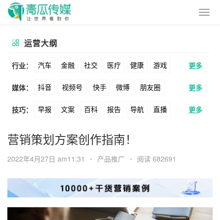
运营大纲
汽车
金融
社交
医疗
健康
游戏
行业：
更多
抖音
视频号
快手
微博
朋友圈
媒体：
更多
动漫
美妆
美食
家装
教育
婚纱
早报
文案
百科
报告
导航
直播
技巧：
更多
公众号
B站
小红书
头条
知乎
酒旅
母婴
宠物
文娱
跨境
科技
卖货
脚本
话术
电商
私域
社群
Soul
360
百度
搜狗
爱奇艺
美柚
营销策划方案创作指南！
广告
元宇宙
房地产
涨粉
广告
推广
方案
策划
案例
美图
最右
神马
谷歌
Facebook
2022年4月27日 am11:31
•
产品推广
•
阅读 682691
数据
拉新
活动
用户
游戏
海外
Tiktok
YouTube
Yahoo
Bing
KOL
元宇宙
跨境
青瓜通