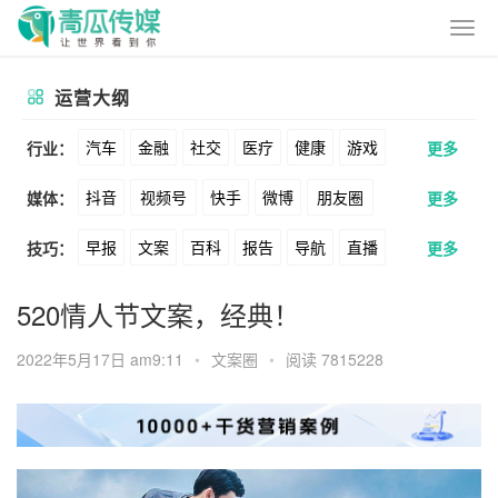
运营大纲
汽车
金融
社交
医疗
健康
游戏
行业：
更多
抖音
视频号
快手
微博
朋友圈
媒体：
更多
动漫
美妆
美食
家装
教育
婚纱
早报
文案
百科
报告
导航
直播
技巧：
更多
公众号
B站
小红书
头条
知乎
酒旅
母婴
宠物
文娱
跨境
科技
卖货
脚本
话术
电商
私域
社群
Soul
360
百度
搜狗
爱奇艺
美柚
520情人节文案，经典！
广告
元宇宙
房地产
涨粉
广告
推广
方案
策划
案例
美图
最右
神马
谷歌
Facebook
2022年5月17日 am9:11
•
文案圈
•
阅读 7815228
数据
拉新
活动
用户
游戏
海外
Tiktok
YouTube
Yahoo
Bing
KOL
元宇宙
跨境
青瓜通