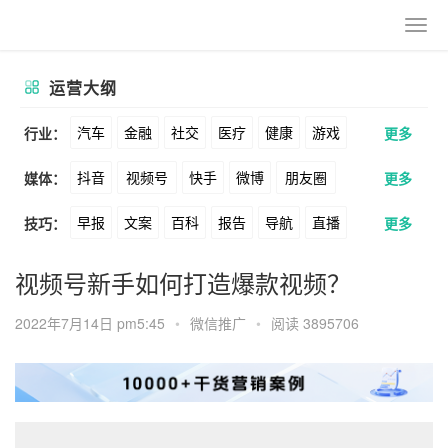
运营大纲
汽车
金融
社交
医疗
健康
游戏
行业：
更多
抖音
视频号
快手
微博
朋友圈
媒体：
更多
动漫
美妆
美食
家装
教育
婚纱
早报
文案
百科
报告
导航
直播
技巧：
更多
公众号
B站
小红书
头条
知乎
酒旅
母婴
宠物
文娱
跨境
科技
卖货
脚本
话术
电商
私域
社群
Soul
360
百度
搜狗
爱奇艺
美柚
视频号新手如何打造爆款视频？
广告
元宇宙
房地产
涨粉
广告
推广
方案
策划
案例
美图
最右
神马
谷歌
Facebook
2022年7月14日 pm5:45
•
微信推广
•
阅读 3895706
数据
拉新
活动
用户
游戏
海外
Tiktok
YouTube
Yahoo
Bing
KOL
元宇宙
跨境
青瓜通