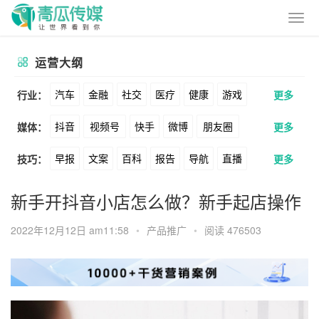
运营大纲
汽车
金融
社交
医疗
健康
游戏
行业：
更多
抖音
视频号
快手
微博
朋友圈
媒体：
更多
动漫
美妆
美食
家装
教育
婚纱
早报
文案
百科
报告
导航
直播
技巧：
更多
公众号
B站
小红书
头条
知乎
酒旅
母婴
宠物
文娱
跨境
科技
卖货
脚本
话术
电商
私域
社群
Soul
360
百度
搜狗
爱奇艺
美柚
新手开抖音小店怎么做？新手起店操作
广告
元宇宙
房地产
涨粉
广告
推广
方案
策划
案例
美图
最右
神马
谷歌
Facebook
2022年12月12日 am11:58
•
产品推广
•
阅读 476503
数据
拉新
活动
用户
游戏
海外
Tiktok
YouTube
Yahoo
Bing
KOL
元宇宙
跨境
青瓜通