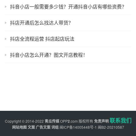
抖音小店一般需要多少钱？开通抖音小店有哪些资费？
抖店开通后怎么找达人带货？
抖店全流程运营 抖店起店玩法
抖音小店怎么开通？图文开店教程！
联系我们
Copyright © 2014-2022
青瓜传媒
OPP
2
.com
版权所有
免责声明
网站地图
文案
广告文案
词组
闽ICP备14005448号-1
闽B2-20210587