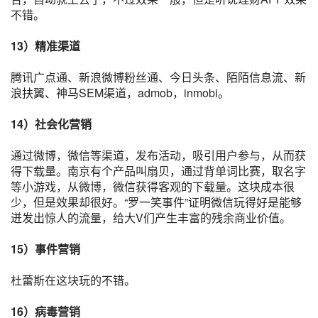
不错。
13）精准渠道
腾讯
广点通
、新浪微博
粉丝通
、
今日头条
、陌陌
信息流
、新
浪扶翼、神马SEM渠道，admob，inmobi。
14）
社会化营销
通过微博，
微信
等渠道，发布活动，吸引用户参与，从而获
得下载量。南京有个产品叫扇贝，通过背单词比赛，取名字
等小
游戏
，从微博，微信获得客观的下载量。这块成本很
少，但是效果却很好。“
罗一笑
事件”证明微信玩得好是能够
迸发出惊人的流量，给大V们产生丰富的残余商业价值。
15）
事件营销
杜蕾斯
在这块玩的不错。
16）
病毒营销