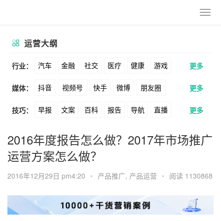
运营大纲
汽车
金融
社交
医疗
健康
游戏
行业：
更多
抖音
视频号
快手
微博
朋友圈
媒体：
更多
动漫
美妆
美食
家装
教育
婚纱
早报
文案
百科
报告
导航
直播
技巧：
更多
公众号
B站
小红书
头条
知乎
酒旅
母婴
宠物
文娱
跨境
科技
卖货
脚本
话术
电商
私域
社群
Soul
360
百度
搜狗
爱奇艺
美柚
2016年度报告怎么做？2017年市场推广
广告
元宇宙
房地产
运营方案怎么做？
涨粉
广告
推广
方案
策划
案例
美图
最右
神马
谷歌
Facebook
2016年12月29日 pm4:20
•
产品推广
,
产品运营
•
阅读 1130868
数据
拉新
活动
用户
游戏
海外
Tiktok
YouTube
Yahoo
Bing
KOL
元宇宙
跨境
青瓜通