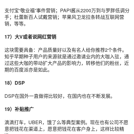
支付宝
“敬业福”事件营销；PAPI酱从2200万到与罗胖低调分
手；杜蕾斯百人试戴营销；苹果风卫龙拉条转战
互联网营
销
，等等。
17）大V或者说
网红
营销
这块需要具备：产品质量好以及有名人给你推荐2个条件。
知乎早期种子用户的来源就是通过邀请业内的大咖入驻，通
过这些大咖的带动扩大产品的影响力，转移他们的粉丝，近
期的百度派亦是如此。
18）DSP
DSP在国外一直做得比较好，在国内也在不断发展。
19）补贴推广
滴滴打车
，UBER，饿了么等典型案例。现在也有公司不愿
意把钱花在渠道上，愿意把钱花在客户身上，这样比较精