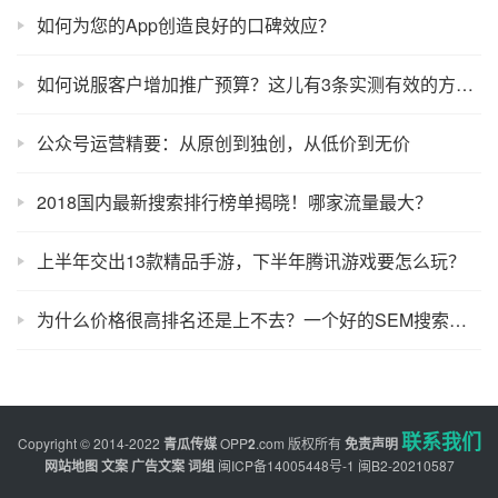
如何为您的App创造良好的口碑效应？
如何说服客户增加推广预算？这儿有3条实测有效的方法！
公众号运营精要：从原创到独创，从低价到无价
2018国内最新搜索排行榜单揭晓！哪家流量最大？
上半年交出13款精品手游，下半年腾讯游戏要怎么玩？
为什么价格很高排名还是上不去？一个好的SEM搜索推广账号架构很重要！
联系我们
Copyright © 2014-2022
青瓜传媒
OPP
2
.com
版权所有
免责声明
网站地图
文案
广告文案
词组
闽ICP备14005448号-1
闽B2-20210587