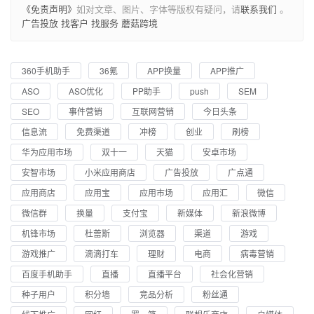
《免责声明》
如对文章、图片、字体等版权有疑问，请
联系我们
。
广告投放
找客户
找服务
蘑菇跨境
360手机助手
36氪
APP换量
APP推广
ASO
ASO优化
PP助手
push
SEM
SEO
事件营销
互联网营销
今日头条
信息流
免费渠道
冲榜
创业
刷榜
华为应用市场
双十一
天猫
安卓市场
安智市场
小米应用商店
广告投放
广点通
应用商店
应用宝
应用市场
应用汇
微信
微信群
换量
支付宝
新媒体
新浪微博
机锋市场
杜蕾斯
浏览器
渠道
游戏
游戏推广
滴滴打车
理财
电商
病毒营销
百度手机助手
直播
直播平台
社会化营销
种子用户
积分墙
竞品分析
粉丝通