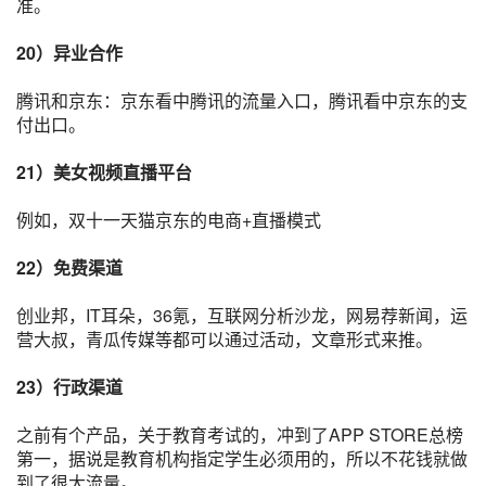
准。
20）异业合作
腾讯和京东：京东看中腾讯的流量入口，腾讯看中京东的支
付出口。
21）美女
视频直播
平台
例如，
双十一
天猫
京东的
电商
+
直播
模式
22）
免费渠道
创业
邦，IT耳朵，
36氪
，互联网分析沙龙，网易荐新闻，运
营大叔，青瓜传媒等都可以通过活动，文章形式来推。
23）行政渠道
之前有个产品，关于教育考试的，冲到了APP STORE总榜
第一，据说是教育机构指定学生必须用的，所以不花钱就做
到了很大流量。