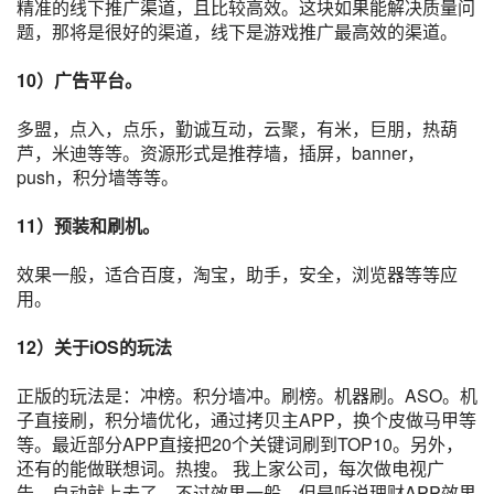
精准的
线下推广
渠道，且比较高效。这块如果能解决质量问
题，那将是很好的渠道，线下是
游戏推广
最高效的渠道。
10）广告平台。
多盟，点入，点乐，勤诚互动，云聚，有米，巨朋，热葫
芦，米迪等等。资源形式是推荐墙，插屏，banner，
push
，
积分墙
等等。
11）预装和刷机。
效果一般，适合百度，淘宝，助手，安全，浏览器等等应
用。
12）关于iOS的玩法
正版的玩法是：
冲榜
。积分墙冲。
刷榜
。机器刷。
ASO
。机
子直接刷，积分墙优化，通过拷贝主APP，换个皮做马甲等
等。最近部分APP直接把20个关键词刷到TOP10。另外，
还有的能做联想词。热搜。 我上家公司，每次做电视广
告，自动就上去了，不过效果一般，但是听说
理财
APP效果