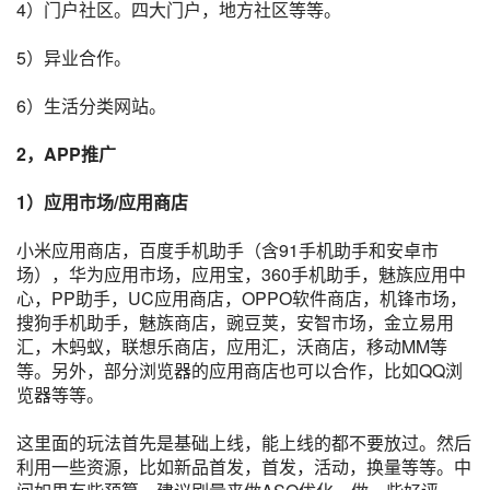
4）门户社区。四大门户，地方社区等等。
5）异业合作。
6）生活分类网站。
2，
APP推广
1）
应用市场
/
应用商店
小米应用商店
，
百度手机助手
（含91手机助手和
安卓市
场
），
华为应用市场
，
应用宝
，
360手机助手
，魅族应用中
心，
PP助手
，UC应用商店，OPPO软件商店，
机锋市场
，
搜狗手机助手，魅族商店，
豌豆荚
，
安智市场
，金立易用
汇，木蚂蚁，
联想乐商店
，
应用汇
，沃商店，移动MM等
等。另外，部分浏览器的应用商店也可以合作，比如QQ浏
览器等等。
这里面的玩法首先是基础上线，能上线的都不要放过。然后
利用一些资源，比如新品
首发
，首发，活动，
换量
等等。中