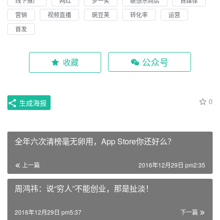
线下推广
网红
罗一笑
联想乐商店
自媒体
营销
视频直播
豌豆荚
转化率
运营
首发
公众号
收藏
0
生成海报
全年六次清榜毫无卵用，App Store你还好么？
上一篇
2016年12月29日 pm2:35
周鸿祎：说“穷人”不能创业，那是扯淡！
2016年12月29日 pm5:37
下一篇