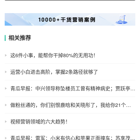
相关推荐
这6件小事，能帮你干掉80%的无用功！
运营小白进击高阶，掌握2条路径就够了
青瓜早报：中兴领导称坠楼员工曾有精神病史；贾跃亭宣布获得超10亿美元融资；新能源汽车地方补贴将被取消…
做粉丝通的，你们别恨鹿晗和关晓彤了，我给你21个降成本秘诀！
视频营销领域的六大趋势！
青瓜早报：雷军：小米有信心和苹果正面撞车；苏享茂事件家属初步判断团伙作案；papi酱宣布退出分答社区…