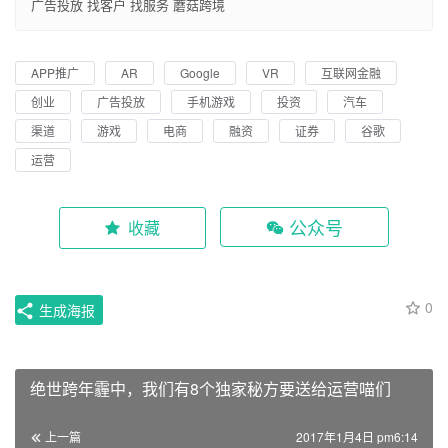
广告投放
找客户
找服务
蘑菇跨境
APP推广
AR
Google
VR
互联网金融
创业
广告投放
手机游戏
投资
汽车
渠道
游戏
电商
融资
证券
谷歌
运营
公众号
收藏
0
生成海报
绝世跨年霾中，我们有8个独家秘方要送给运营喵们
上一篇
2017年1月4日 pm6:14