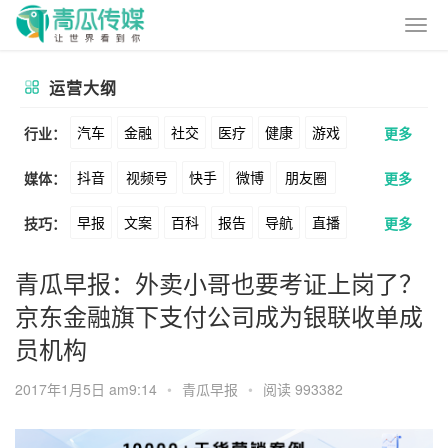
运营大纲
汽车
金融
社交
医疗
健康
游戏
行业：
更多
抖音
视频号
快手
微博
朋友圈
媒体：
更多
动漫
美妆
美食
家装
教育
婚纱
早报
文案
百科
报告
导航
直播
技巧：
更多
公众号
B站
小红书
头条
知乎
酒旅
母婴
宠物
文娱
跨境
科技
卖货
脚本
话术
电商
私域
社群
Soul
360
百度
搜狗
爱奇艺
美柚
青瓜早报：外卖小哥也要考证上岗了？
广告
元宇宙
房地产
京东金融旗下支付公司成为银联收单成
涨粉
广告
推广
方案
策划
案例
美图
最右
神马
谷歌
Facebook
员机构
数据
拉新
活动
用户
游戏
海外
Tiktok
YouTube
Yahoo
Bing
2017年1月5日 am9:14
•
青瓜早报
•
阅读 993382
KOL
元宇宙
跨境
青瓜通