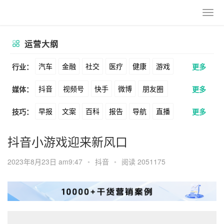
运营大纲
汽车
金融
社交
医疗
健康
游戏
行业：
更多
抖音
视频号
快手
微博
朋友圈
媒体：
更多
动漫
美妆
美食
家装
教育
婚纱
早报
文案
百科
报告
导航
直播
技巧：
更多
公众号
B站
小红书
头条
知乎
酒旅
母婴
宠物
文娱
跨境
科技
卖货
脚本
话术
电商
私域
社群
Soul
360
百度
搜狗
爱奇艺
美柚
抖音小游戏迎来新风口
广告
元宇宙
房地产
涨粉
广告
推广
方案
策划
案例
美图
最右
神马
谷歌
Facebook
2023年8月23日 am9:47
•
抖音
•
阅读 2051175
数据
拉新
活动
用户
游戏
海外
Tiktok
YouTube
Yahoo
Bing
KOL
元宇宙
跨境
青瓜通