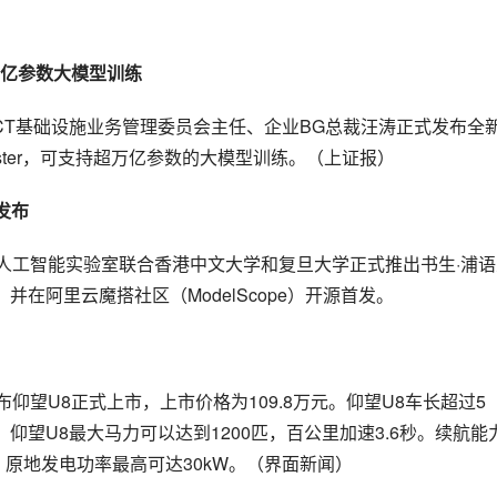
万亿参数大模型训练
ICT基础设施业务管理委员会主任、企业BG总裁汪涛正式发布全
rCluster，可支持超万亿参数的大模型训练。（上证报）
源发布
海人工智能实验室联合香港中文大学和复旦大学正式推出书生·浦语
-20B，并在阿里云魔搭社区（ModelScope）开源首发。
仰望U8正式上市，上市价格为109.8万元。仰望U8车长超过5
仰望U8最大马力可以达到1200匹，百公里加速3.6秒。续航能
里，原地发电功率最高可达30kW。（界面新闻）