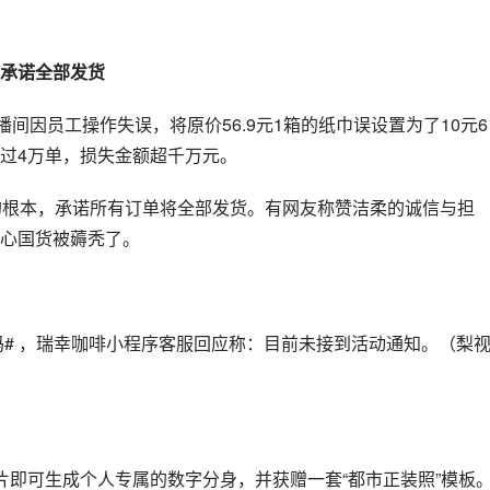
承诺全部发货
间因员工操作失误，将原价56.9元1箱的纸巾误设置为了10元6
过4万单，损失金额超千万元。
的根本，承诺所有订单将全部发货。有网友称赞洁柔的诚信与担
心国货被薅秃了。
吗# ，瑞幸咖啡小程序客服回应称：目前未接到活动通知。（梨
片即可生成个人专属的数字分身，并获赠一套“都市正装照”模板