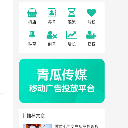
抖店
养号
限流
涨粉
种草
封号
增长
获客
推荐文章
关
微信小店交易纠纷处理规