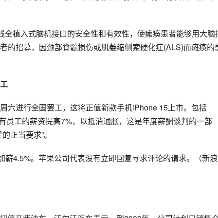
alink无线全植入式脑机接口的安全性和有效性，使瘫痪患者能够用大脑
的招募，因颈部脊髓损伤或肌萎缩侧索硬化症(ALS)而瘫痪的
工
六进行全国罢工，这将正值新款手机iPhone 15上市。包括
希望所有员工的薪资提高7%，以抵消通胀，这是年度薪酬谈判的一部
的正当要求”。
司提出加薪4.5%。苹果公司代表没有立即回复寻求评论的请求。（新