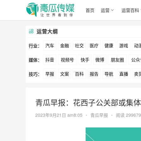
首页
运营
运营百科
运营大纲
汽车
金融
社交
医疗
健康
游戏
动
行业：
抖音
视频号
快手
微博
朋友圈
公众
媒体：
文娱
跨境
科技
广告
元宇宙
房地产
早报
文案
百科
报告
导航
直播
卖
技巧：
爱奇艺
美柚
美图
最右
神马
谷歌
方案
策划
案例
数据
拉新
活动
用
青瓜早报：花西子公关部或集体
2023年9月21日 am8:05
•
青瓜早报
•
阅读 299679