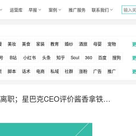
运营库
早报
案例
推广服务
联系我们
漫
美妆
美食
家装
教育
婚纱
酒旅
母婴
宠物
号
B站
小红书
头条
知乎
Soul
360
百度
搜狗
货
脚本
话术
电商
私域
社群
涨粉
广告
推广
Facebook
Tiktok
YouTube
Yahoo
Bing
户
游戏
海外
KOL
元宇宙
跨境
青瓜通
离职；星巴克CEO评价酱香拿铁…