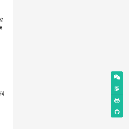
控
患
浪科