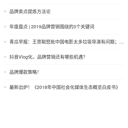
品牌卖点提炼方法论
年度盘点 | 2019品牌营销围绕的3个关键词
青瓜早报：王思聪怒批中国电影太多垃圾导演有问题；世纪佳缘用户同时交往6女子骗460万；乐视更名为“新乐视”…
抖音Vlog化，品牌营销还有哪些机遇？
品牌爆款策略！
最新出炉！《2018年中国社会化媒体生态概览白皮书》
联系我们
Copyright © 2014-2022
青瓜传媒
OPP
2
.com
版权所有
免责声明
网站地图
文案
广告文案
词组
闽ICP备14005448号-1
闽B2-20210587