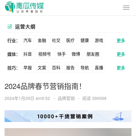
运营大纲
汽车
金融
社交
医疗
健康
游戏
行业：
更多
抖音
视频号
快手
微博
朋友圈
媒体：
更多
动漫
美妆
美食
家装
教育
婚纱
早报
文案
百科
报告
导航
直播
技巧：
更多
公众号
B站
小红书
头条
知乎
酒旅
母婴
宠物
文娱
跨境
科技
卖货
脚本
话术
电商
私域
社群
Soul
360
百度
搜狗
爱奇艺
美柚
2024品牌春节营销指南！
广告
元宇宙
房地产
涨粉
广告
推广
方案
策划
案例
美图
最右
神马
谷歌
Facebook
2024年1月29日 am9:52
•
品牌营销
•
阅读 390068
数据
拉新
活动
用户
游戏
海外
Tiktok
YouTube
Yahoo
Bing
KOL
元宇宙
跨境
青瓜通