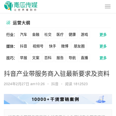
运营大纲
汽车
金融
社交
医疗
健康
游戏
行业：
更多
抖音
视频号
快手
微博
朋友圈
媒体：
更多
动漫
美妆
美食
家装
教育
婚纱
早报
文案
百科
报告
导航
直播
技巧：
更多
公众号
B站
小红书
头条
知乎
酒旅
母婴
宠物
文娱
跨境
科技
卖货
脚本
话术
电商
私域
社群
Soul
360
百度
搜狗
爱奇艺
美柚
抖音产业带服务商入驻最新要求及资料
广告
元宇宙
房地产
涨粉
广告
推广
方案
策划
案例
美图
最右
神马
谷歌
Facebook
2024年2月27日 am10:26
•
抖音
•
阅读 1812523
数据
拉新
活动
用户
游戏
海外
Tiktok
YouTube
Yahoo
Bing
KOL
元宇宙
跨境
青瓜通