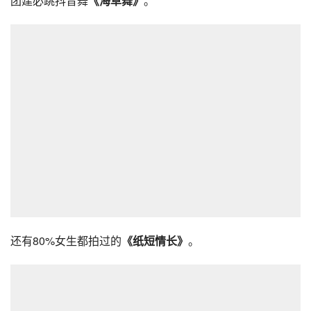
团建必跳抖音舞
《海草舞》
。
还有80%女生都拍过的
《纸短情长》
。