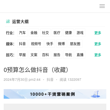
运营大纲
汽车
金融
社交
医疗
健康
游戏
行业：
更多
抖音
视频号
快手
微博
朋友圈
媒体：
更多
动漫
美妆
美食
家装
教育
婚纱
早报
文案
百科
报告
导航
直播
技巧：
更多
公众号
B站
小红书
头条
知乎
酒旅
母婴
宠物
文娱
跨境
科技
卖货
脚本
话术
电商
私域
社群
Soul
360
百度
搜狗
爱奇艺
美柚
0预算怎么做抖音（收藏）
广告
元宇宙
房地产
涨粉
广告
推广
方案
策划
案例
美图
最右
神马
谷歌
Facebook
2024年7月30日 pm2:44
•
抖音
•
阅读 1322097
数据
拉新
活动
用户
游戏
海外
Tiktok
YouTube
Yahoo
Bing
KOL
元宇宙
跨境
青瓜通