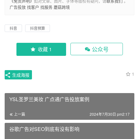
《免责声明》
如对文章、图片、字体等版权有疑问，请
联系我们
。
广告投放
找客户
找服务
蘑菇跨境
抖音
抖音预算
公众号
收藏 1
1
生成海报
YSL圣罗兰美妆 广点通广告投放案例
上一篇
2024年7月30日 pm2:17
谷歌广告对SEO到底有没有影响