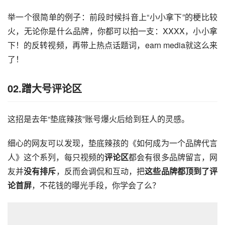
举一个很简单的例子：前段时候抖音上“小小拿下”的梗比较
火，无论你是什么品牌，你都可以拍一支：XXXX，小小拿
下！的反转视频，再带上热点话题词，earn media就这么来
了！
02.蹭大号评论区
这招是去年“垫底辣孩”账号爆火后给到狂人的灵感。
细心的网友可以发现，垫底辣孩的《如何成为一个品牌代言
人》这个系列，每只视频的
评论区
都会有很多品牌留言，网
友并
没有排斥
，反而会调侃和互动，把
这些品牌都顶到了评
论首屏
，不花钱的曝光手段，你学会了么？