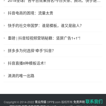
2018全球广告平台效果排名!今日头条、腾讯、快手进入中国iOS广告平台TOP17
抖音电商的困境：流量太贵
快手的社交帝国梦：谁是模板，谁又是敌人？
重磅 | 抖音短视频营销秘籍：竖屏广告1+1”！
拼多多为何选择“牵手”抖音？
抖音直播8种模板话术！
滴滴的唯一出路
联系我们
Copyright © 2014-2022
青瓜传媒
OPP
2
.com
版权所有
免责声明