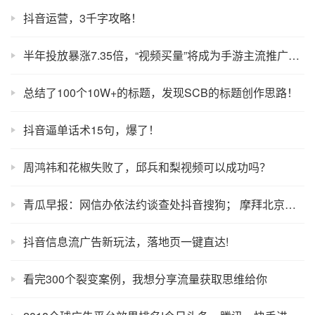
抖音运营，3千字攻略！
半年投放暴涨7.35倍，“视频买量”将成为手游主流推广方式？
总结了100个10W+的标题，发现SCB的标题创作思路！
抖音逼单话术15句，爆了！
周鸿祎和花椒失败了，邱兵和梨视频可以成功吗？
青瓜早报：网信办依法约谈查处抖音搜狗； 摩拜北京一员工坠楼身亡
抖音信息流广告新玩法，落地页一键直达!
看完300个裂变案例，我想分享流量获取思维给你