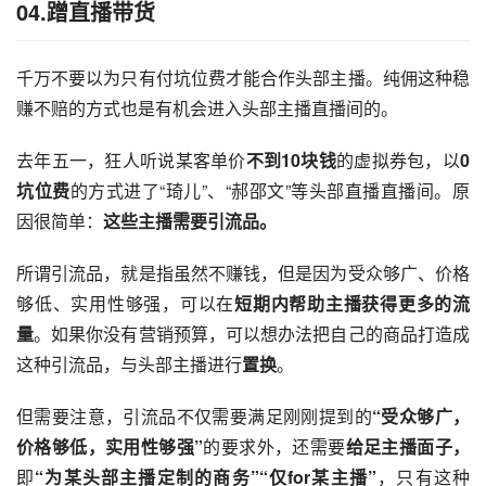
04.蹭直播带货
千万不要以为只有付坑位费才能合作头部主播。纯佣这种稳
赚不赔的方式也是有机会进入头部主播直播间的。
去年五一，狂人听说某客单价
不到10块钱
的虚拟券包，以
0
坑位费
的方式进了“琦儿”、“郝邵文”等头部直播直播间。原
因很简单：
这些主播需要引流品。
所谓引流品，就是指虽然不赚钱，但是因为受众够广、价格
够低、实用性够强，可以在
短期内帮助主播获得更多的流
量
。如果你没有营销预算，可以想办法把自己的商品打造成
这种引流品，与头部主播进行
置换
。
但需要注意，引流品不仅需要满足刚刚提到的
“受众够广，
价格够低，实用性够强”
的要求外，还需要
给足主播面子，
即
“为某头部主播定制的商务”“仅for某主播”
，只有这种