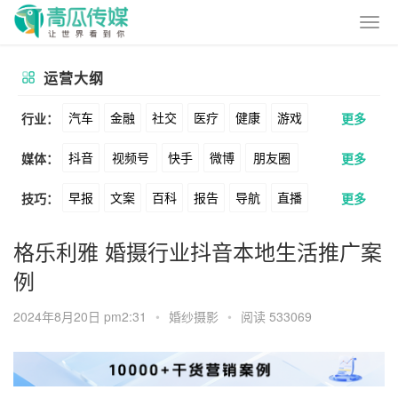
运营大纲
汽车
金融
社交
医疗
健康
游戏
行业：
更多
抖音
视频号
快手
微博
朋友圈
媒体：
更多
动漫
美妆
美食
家装
教育
婚纱
早报
文案
百科
报告
导航
直播
技巧：
更多
公众号
B站
小红书
头条
知乎
酒旅
母婴
宠物
文娱
跨境
科技
卖货
脚本
话术
电商
私域
社群
Soul
360
百度
搜狗
爱奇艺
美柚
格乐利雅 婚摄行业抖音本地生活推广案
广告
元宇宙
房地产
例
涨粉
广告
推广
方案
策划
案例
美图
最右
神马
谷歌
Facebook
2024年8月20日 pm2:31
•
婚纱摄影
•
阅读 533069
数据
拉新
活动
用户
游戏
海外
Tiktok
YouTube
Yahoo
Bing
KOL
元宇宙
跨境
青瓜通