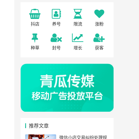
抖店
养号
限流
涨粉
种草
封号
增长
获客
推荐文章
微信小店交易纠纷处理规