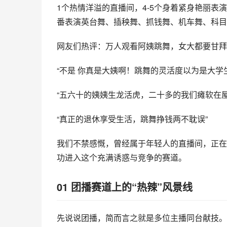
1个热情洋溢的
直播
间，4-5个身着紧身艳丽表
番表演英台舞、插秧舞、抓钱舞、机车舞、科目
网友们热评：万人观看阿姨跳舞，女大都要甘拜
“不是 你真是大姨啊！跳舞的灵活度以为是大学
“五六十的姨姨生龙活虎，二十多的我们瘫软在屋
“真正的退休享受生活，跳舞挣钱两不耽误”
我们不禁感慨，曾经属于年轻人的直播间，正在
功进入这个充满诱惑与竞争的赛道。
01
团播赛道上的“热辣”风景线
先说说团播，简而言之就是多位主播同台献技。