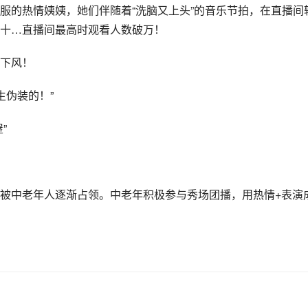
演服的热情姨姨，她们伴随着“洗脑又上头”的音乐节拍，在直播间
十…直播间最高时观看人数破万！
下风！
生伪装的！”
”
被中老年人逐渐占领。中老年积极参与秀场
团播
，用热情+表演