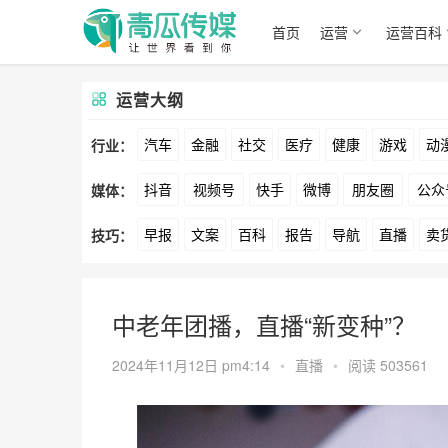
首页
运营
运营百科
运营大纲
汽车
金融
社交
医疗
健康
游戏
动
行业：
抖音
视频号
快手
微博
朋友圈
公众
媒体：
文娱
跨境
科技
广告
元宇宙
房地产
早报
文案
百科
报告
导航
直播
卖
技巧：
爱奇艺
美柚
美图
最右
神马
谷歌
方案
策划
案例
数据
拉新
活动
用
中老年团播，直播“新变种”？
2024年11月12日 pm4:14
•
直播
•
阅读 503561