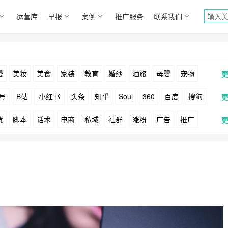
运营库
早报
案例
推广服务
联系我们
漫
美妆
美食
家装
教育
婚纱
酒旅
母婴
宠物
号
B站
小红书
头条
知乎
Soul
360
百度
搜狗
货
脚本
话术
电商
私域
社群
涨粉
广告
推广
Facebook
Tiktok
YouTube
Yahoo
Bing
户
游戏
海外
KOL
元宇宙
跨境
青瓜通