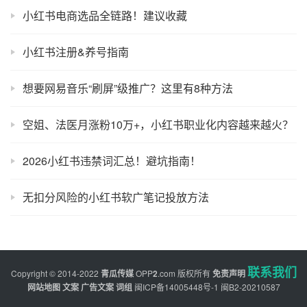
小红书电商选品全链路！建议收藏
小红书注册&养号指南
想要网易音乐“刷屏”级推广？这里有8种方法
空姐、法医月涨粉10万+，小红书职业化内容越来越火？
2026小红书违禁词汇总！避坑指南！
无扣分风险的小红书软广笔记投放方法
联系我们
Copyright © 2014-2022
青瓜传媒
OPP
2
.com
版权所有
免责声明
网站地图
文案
广告文案
词组
闽ICP备14005448号-1
闽B2-20210587