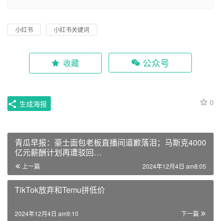
小红书
小红书关键词
公众号
收藏
0
生成海报
青瓜早报：豪士面包老板直播间道歉落泪；马斯克4000
亿元薪酬计划再遭驳回…
上一篇
2024年12月4日 am8:05
TikTok放弃和Temu拼低价
2024年12月4日 am9:10
下一篇