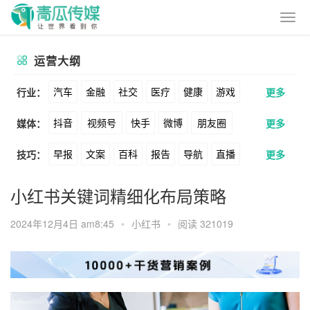
运营大纲
汽车
金融
社交
医疗
健康
游戏
行业：
更多
抖音
视频号
快手
微博
朋友圈
媒体：
更多
动漫
美妆
美食
家装
教育
婚纱
早报
文案
百科
报告
导航
直播
技巧：
更多
公众号
B站
小红书
头条
知乎
酒旅
母婴
宠物
文娱
跨境
科技
卖货
脚本
话术
电商
私域
社群
Soul
360
百度
搜狗
爱奇艺
美柚
小红书关键词精细化布局策略
广告
元宇宙
房地产
涨粉
广告
推广
方案
策划
案例
美图
最右
神马
谷歌
Facebook
2024年12月4日 am8:45
•
小红书
•
阅读 321019
数据
拉新
活动
用户
游戏
海外
Tiktok
YouTube
Yahoo
Bing
KOL
元宇宙
跨境
青瓜通