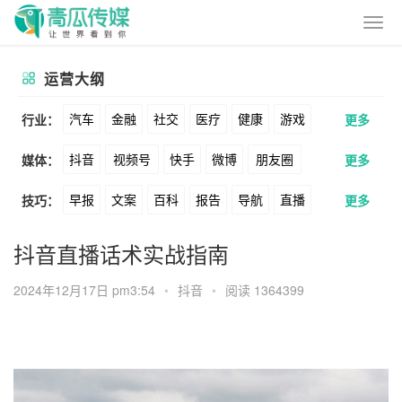
运营大纲
汽车
金融
社交
医疗
健康
游戏
行业：
更多
抖音
视频号
快手
微博
朋友圈
媒体：
更多
动漫
美妆
美食
家装
教育
婚纱
早报
文案
百科
报告
导航
直播
技巧：
更多
公众号
B站
小红书
头条
知乎
酒旅
母婴
宠物
文娱
跨境
科技
卖货
脚本
话术
电商
私域
社群
Soul
360
百度
搜狗
爱奇艺
美柚
抖音直播话术实战指南
广告
元宇宙
房地产
涨粉
广告
推广
方案
策划
案例
美图
最右
神马
谷歌
Facebook
2024年12月17日 pm3:54
•
抖音
•
阅读 1364399
数据
拉新
活动
用户
游戏
海外
Tiktok
YouTube
Yahoo
Bing
KOL
元宇宙
跨境
青瓜通