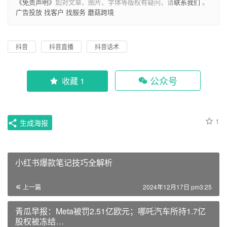
《免责声明》
如对文章、图片、字体等版权有疑问，请
联系我们
。
广告投放
找客户
找服务
蘑菇跨境
抖音
抖音直播
抖音话术
公众号
收藏 1
1
生成海报
小红书爆款笔记技巧全解析
上一篇
2024年12月17日 pm3:25
青瓜早报：Meta被罚2.51亿欧元；哪吒汽车所持1.7亿
股权被冻结…