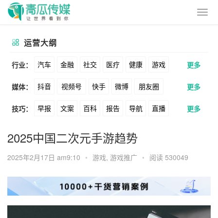
运营大纲
汽车
金融
社交
医疗
健康
游戏
行业：
更多
抖音
视频号
快手
微博
朋友圈
媒体：
更多
动漫
美妆
美食
家装
教育
婚纱
早报
文案
百科
报告
导航
直播
技巧：
更多
公众号
B站
小红书
头条
知乎
酒旅
母婴
宠物
文娱
跨境
科技
卖货
脚本
话术
电商
私域
社群
Soul
360
百度
搜狗
爱奇艺
美柚
2025中国二次元手游趋势
广告
元宇宙
房地产
涨粉
广告
推广
方案
策划
案例
美图
最右
神马
谷歌
Facebook
2025年2月17日 am9:10
•
游戏
,
游戏推广
•
阅读 530049
数据
拉新
活动
用户
游戏
海外
Tiktok
YouTube
Yahoo
Bing
KOL
元宇宙
跨境
青瓜通