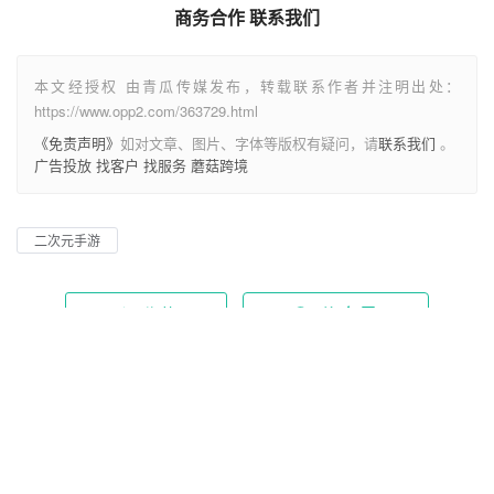
本文经授权 由青瓜传媒发布，转载联系作者并注明出处：
https://www.opp2.com/363729.html
《免责声明》
如对文章、图片、字体等版权有疑问，请
联系我们
。
广告投放
找客户
找服务
蘑菇跨境
二次元手游
公众号
收藏
0
生成海报
抖音店播是2025主流？