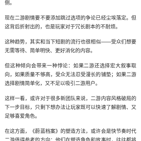
现在二游剧情要不要添加跳过选项的争论已经尘埃落定。但
这背后折射出的，也是玩家对于冗长剧本的不耐烦。
这种趋势，其实和当下短剧的流行也很相似——受众们想要
无需等待、简单明快、更好消化的内容。
但这种倾向会带来一种悖论：如果二游还选择宏大叙事取
向，如果质量不够高，受众无法忍受漫长的铺垫；如果二游
选择剧情简单化，又不足以吸引二游用户。
这样一看，或许对于很多新团队来说，二游内容风格破局的
下一步目标，只剩下想办法让玩家既可以快速了解剧情、又
足够喜爱角色。
在这方面，《蔚蓝档案》的塑造方法，或许会是快节奏时代
二游值得参考的方向：他们在塑造角色和故事时，往往都将
创意性作为核心，比如最出名的「美少女抢银行」剧情，它