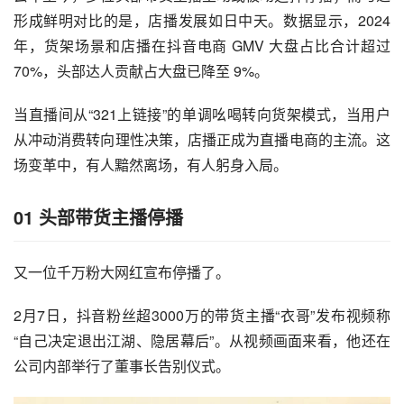
形成鲜明对比的是，
店播
发展如日中天。数据显示，2024
年，货架场景和店播在
抖音
电商 GMV 大盘占比合计超过 
70%，头部达人贡献占大盘已降至 9%。
当直播间从“321上链接”的单调吆喝转向货架模式，当用户
从冲动消费转向理性决策，店播正成为直播电商的主流。这
场变革中，有人黯然离场，有人躬身入局。
01 头部带货主播停播
又一位千万粉大网红宣布停播了。
2月7日，抖音粉丝超3000万的带货主播“衣哥”发布视频称
“自己决定退出江湖、隐居幕后”。从视频画面来看，他还在
公司内部举行了董事长告别仪式。