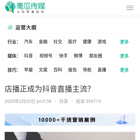
运营大纲
汽车
金融
社交
医疗
健康
游戏
行业：
更多
抖音
视频号
快手
微博
朋友圈
媒体：
更多
动漫
美妆
美食
家装
教育
婚纱
早报
文案
百科
报告
导航
直播
技巧：
更多
公众号
B站
小红书
头条
知乎
酒旅
母婴
宠物
文娱
跨境
科技
卖货
脚本
话术
电商
私域
社群
Soul
360
百度
搜狗
爱奇艺
美柚
店播正成为抖音直播主流？
广告
元宇宙
房地产
涨粉
广告
推广
方案
策划
案例
美图
最右
神马
谷歌
Facebook
2025年2月20日 pm3:58
•
抖音
•
阅读 959774
数据
拉新
活动
用户
游戏
海外
Tiktok
YouTube
Yahoo
Bing
KOL
元宇宙
跨境
青瓜通