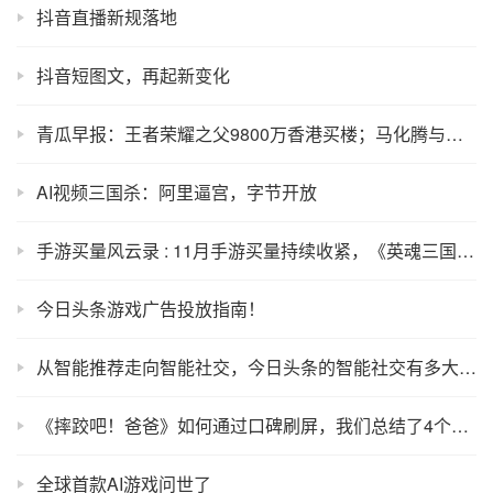
抖音直播新规落地
抖音短图文，再起新变化
青瓜早报：王者荣耀之父9800万香港买楼；马化腾与朱啸虎朋友圈互撕；马斯克说服洛杉矶市长将开挖隧道…
AI视频三国杀：阿里逼宫，字节开放
手游买量风云录 : 11月手游买量持续收紧，《英魂三国》拿下投放TOP1
今日头条游戏广告投放指南！
从智能推荐走向智能社交，今日头条的智能社交有多大胜算？
《摔跤吧！爸爸》如何通过口碑刷屏，我们总结了4个关键技巧
全球首款AI游戏问世了