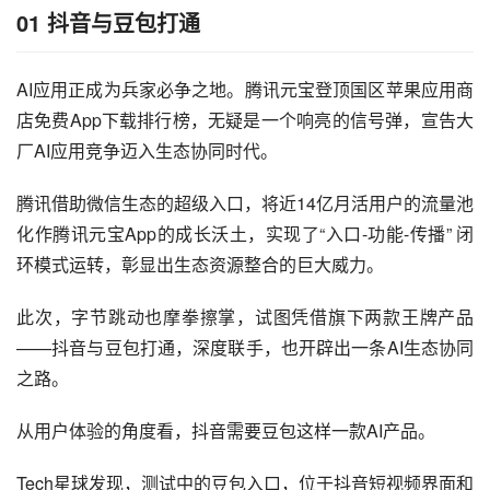
01 抖音与豆包打通
AI应用正成为兵家必争之地。腾讯元宝登顶国区苹果应用商
店免费App下载排行榜，无疑是一个响亮的信号弹，宣告大
厂AI应用竞争迈入生态协同时代。
腾讯借助微信生态的超级入口，将近14亿月活用户的流量池
化作腾讯元宝App的成长沃土，实现了“入口-功能-传播” 闭
环模式运转，彰显出生态资源整合的巨大威力。
此次，字节跳动也摩拳擦掌，试图凭借旗下两款王牌产品
——抖音与豆包打通，深度联手，也开辟出一条AI生态协同
之路。
从用户体验的角度看，抖音需要豆包这样一款AI产品。
Tech星球发现，测试中的豆包入口，位于抖音短视频界面和