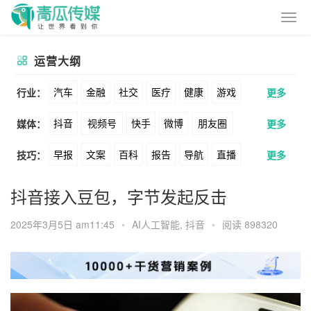
运营大纲
汽车
金融
社交
医疗
健康
游戏
行业：
更多
抖音
视频号
快手
微博
朋友圈
媒体：
更多
动漫
美妆
美食
家装
教育
婚纱
早报
文案
百科
报告
导航
直播
技巧：
更多
公众号
B站
小红书
头条
知乎
酒旅
母婴
宠物
文娱
跨境
科技
卖货
脚本
话术
电商
私域
社群
Soul
360
百度
搜狗
爱奇艺
美柚
抖音接入豆包，字节发起反击
广告
元宇宙
房地产
涨粉
广告
推广
方案
策划
案例
美图
最右
神马
谷歌
Facebook
2025年3月5日 am11:45
•
AI人工智能
,
抖音
•
阅读 898320
数据
拉新
活动
用户
游戏
海外
Tiktok
YouTube
Yahoo
Bing
KOL
元宇宙
跨境
青瓜通