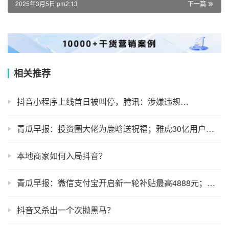
2025年3月5日 pm2:13
下一篇
相关推荐
抖音小程序上线首日被叫停，腾讯：涉嫌违规…
青瓜早报：投资圈大佬为鹿晗送祝福；雅虎30亿用户隐私泄露涉及数千万中国用户；月亮吞食恒星奇观明日上演…
本地商家如何入局抖音？
青瓜早报：微信支付宝开启新一轮补贴最高4888元；腾讯市值首破3万亿港元；德媒称共享单车是白痴经济…
抖音又杀出一个次抛黑马？