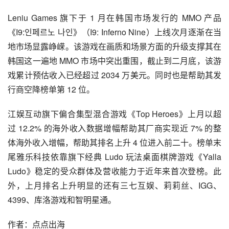
柠檬微趣旗下合成+解谜玩法手游《Seaside Escape》上月
在 Google Play 平台的海外收入增幅超过 7%，帮助其厂商
整体二月收入与一月数据基本持平，使得其厂商排名能够在
收入数据普遍下滑的情况下实现大幅增长。
Leniu Games 旗下于 1 月在韩国市场发行的 MMO 产品
《I9:인페르노 나인》（I9: Inferno Nine）上线次月逐渐在当
地市场显露峥嵘。该游戏在画质和场景方面的升级支撑其在
韩国这一遍地 MMO 市场中突出重围，截止到二月底，该游
戏累计预估收入已经超过 2034 万美元。同时也是帮助其发
行商空降榜单第 12 位。
江娱互动旗下偏合集型混合游戏《Top Heroes》上月以超
过 12.2% 的海外收入数据增幅帮助其厂商实现近 7% 的整
体海外收入增幅，帮助其排名上升 4 位进入前二十。榜单末
尾雅乐科技依靠旗下经典 Ludo 玩法桌面棋牌游戏《Yalla 