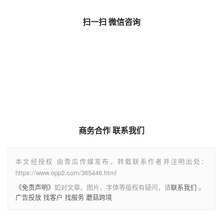
Ludo》稳定的受众群体及营收能力于近年来首次登榜。此
外，上月排名上升明显的还有三七互娱、莉莉丝、IGG、
4399、库洛游戏和智明星通。
作者：点点出海
扫一扫 微信咨询
商务合作 联系我们
本文经授权 由青瓜传媒发布，转载联系作者并注明出处：