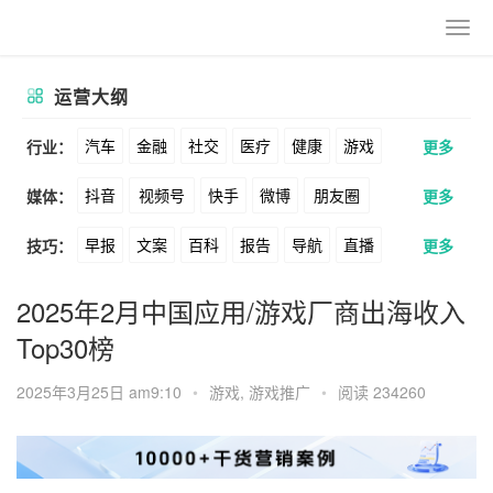
运营大纲
汽车
金融
社交
医疗
健康
游戏
行业：
更多
抖音
视频号
快手
微博
朋友圈
媒体：
更多
动漫
美妆
美食
家装
教育
婚纱
早报
文案
百科
报告
导航
直播
技巧：
更多
公众号
B站
小红书
头条
知乎
酒旅
母婴
宠物
文娱
跨境
科技
卖货
脚本
话术
电商
私域
社群
Soul
360
百度
搜狗
爱奇艺
美柚
2025年2月中国应用/游戏厂商出海收入
广告
元宇宙
房地产
Top30榜
涨粉
广告
推广
方案
策划
案例
美图
最右
神马
谷歌
Facebook
2025年3月25日 am9:10
•
游戏
,
游戏推广
•
阅读 234260
数据
拉新
活动
用户
游戏
海外
Tiktok
YouTube
Yahoo
Bing
KOL
元宇宙
跨境
青瓜通