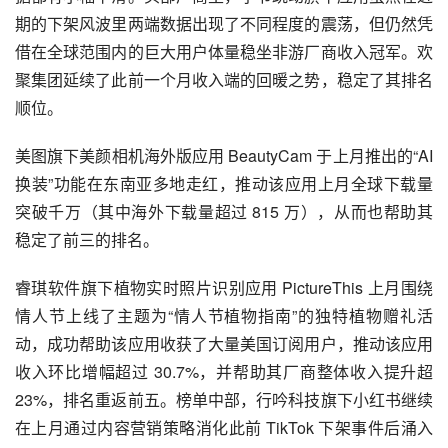
期的下架风波里两端数据出现了不同程度的震荡，但仍然凭
借在全球范围内的巨大用户体量稳坐非游厂商收入冠军。欢
聚集团延续了此前一个月收入端的回暖之势，稳定了其排名
顺位。
美图旗下美颜相机海外版应用 BeautyCam 于上月推出的“AI 
换装”功能在东南亚多地走红，推动该应用上月全球下载量
突破千万（其中海外下载量超过 815 万），从而也帮助其
稳定了前三的排名。
睿琪软件旗下植物实时照片识别应用 PictureThis 上月围绕
情人节上线了主题为“情人节植物指南”的独特植物赠礼活
动，成功帮助该应用收获了大量美国订阅用户，推动该应用
收入环比增幅超过 30.7%，并帮助其厂商整体收入提升超 
23%，排名重返前五。榜单中部，行吟科技旗下小红书继续
在上月通过内容营销策略消化此前 TikTok 下架事件后涌入