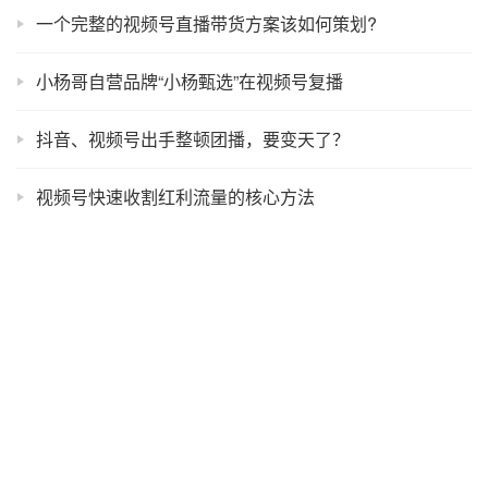
一个完整的视频号直播带货方案该如何策划?
小杨哥自营品牌“小杨甄选”在视频号复播
抖音、视频号出手整顿团播，要变天了？
视频号快速收割红利流量的核心方法
视频号如何快速引流增长？
一批男明星在视频号卖货火了？
视频号将打通小程序，这意味着什么？
视频号如何做内容及用户运营？
视频号商家起量基础教程