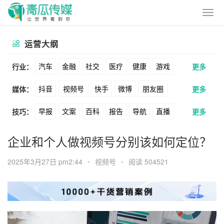
运营大纲
汽车
金融
社交
医疗
健康
游戏
行业：
更多
抖音
视频号
快手
微博
朋友圈
媒体：
更多
动漫
美妆
美食
家装
教育
婚纱
早报
文案
百科
报告
导航
直播
技巧：
更多
公众号
B站
小红书
头条
知乎
酒旅
母婴
宠物
文娱
跨境
科技
卖货
脚本
话术
电商
私域
社群
Soul
360
百度
搜狗
爱奇艺
美柚
企业和个人做视频号分别该如何定位？
广告
元宇宙
房地产
涨粉
广告
推广
方案
策划
案例
美图
最右
神马
谷歌
Facebook
2025年3月27日 pm2:44
•
视频号
•
阅读 504521
数据
拉新
活动
用户
游戏
海外
Tiktok
YouTube
Yahoo
Bing
KOL
元宇宙
跨境
青瓜通