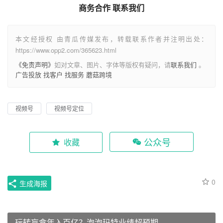
商务合作 联系我们
本文经授权 由青瓜传媒发布，转载联系作者并注明出处：
https://www.opp2.com/365623.html
《免责声明》
如对文章、图片、字体等版权有疑问，请
联系我们
。
广告投放
找客户
找服务
蘑菇跨境
视频号
视频号定位
公众号
收藏
0
生成海报
玩转盲盒年入百亿？泡泡玛特业绩超预期