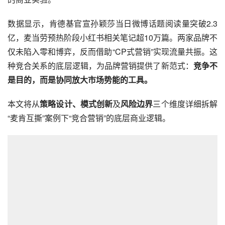
数据显示，肯德基官宣孙颖莎当日微博话题阅读量突破2.3
亿，麦当劳预热阶段小红书相关笔记超10万篇。两家品牌不
仅未陷入零和博弈，反而借助“CP式营销”实现流量共振。这
种竞合关系的底层逻辑，为品牌营销提供了新范式：
竞争不
是目的，而是协同放大市场势能的工具。
本文将从
策略设计、模式创新
及
风险边界
三个维度详细拆解
“麦肯互撕”案例下“竞合营销”的底层商业逻辑。