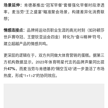
场景延伸：
肯德基推出“冠军早餐”套餐强化早餐时段渗透
率，麦当劳“王之盛宴”瞄准聚会场景，构建差异化消费联
想；
情感连接点：
品牌将运动员职业生涯的高光时刻（如孙颖莎
世乒赛夺冠、王楚钦亚运会四金）转化为“奋斗精神”符号，
建立超越产品的情感共鸣。
更深层的逻辑在于，双方共同做大体育营销的蛋糕。据第三
方机构数据显示，2023年体育明星代言的品牌声量同比提
升
47%
，而麦当劳与肯德基的“隔空互动”进一步激活了市场
热度，形成“1+1>2”的协同效应。