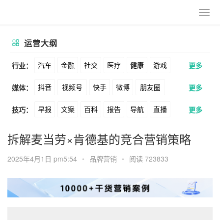
运营大纲
汽车
金融
社交
医疗
健康
游戏
行业：
更多
抖音
视频号
快手
微博
朋友圈
媒体：
更多
动漫
美妆
美食
家装
教育
婚纱
早报
文案
百科
报告
导航
直播
技巧：
更多
公众号
B站
小红书
头条
知乎
酒旅
母婴
宠物
文娱
跨境
科技
卖货
脚本
话术
电商
私域
社群
Soul
360
百度
搜狗
爱奇艺
美柚
拆解麦当劳×肯德基的竞合营销策略
广告
元宇宙
房地产
涨粉
广告
推广
方案
策划
案例
美图
最右
神马
谷歌
Facebook
2025年4月1日 pm5:54
•
品牌营销
•
阅读 723833
数据
拉新
活动
用户
游戏
海外
Tiktok
YouTube
Yahoo
Bing
KOL
元宇宙
跨境
青瓜通