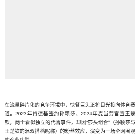
在流量碎片化的竞争环境中，快餐巨头正将目光投向体育赛
道。2023年
肯德基
签约孙颖莎、2024年
麦当劳
官宣王楚
钦，两个看似独立的代言事件，却因“莎头组合”（孙颖莎与
王楚钦的混双搭档昵称）的粉丝效应，演变为一场全网围观
的商业实验。