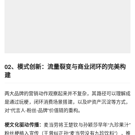
02、
模式创新：流量裂变与商业闭环的完美构
建
两大品牌的营销动作观察起来并不复杂，其路径可以理解成
是通过玩梗，闭环消费场景搭建，以及IP资产沉淀等方式，
对“代言人-粉丝-品牌”价值链的重构。
梗文化驱动传播：
麦当劳将王楚钦与孙颖莎早年“九珍果汁”
粉丝梗植入宣传（王曾纠正孙“麦当劳没有九珍饮料”），推