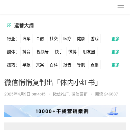
运营大纲
汽车
金融
社交
医疗
健康
游戏
行业：
更多
抖音
视频号
快手
微博
朋友圈
媒体：
更多
动漫
美妆
美食
家装
教育
婚纱
早报
文案
百科
报告
导航
直播
技巧：
更多
公众号
B站
小红书
头条
知乎
酒旅
母婴
宠物
文娱
跨境
科技
卖货
脚本
话术
电商
私域
社群
Soul
360
百度
搜狗
爱奇艺
美柚
微信悄悄复制出「体内小红书」
广告
元宇宙
房地产
涨粉
广告
推广
方案
策划
案例
美图
最右
神马
谷歌
Facebook
2025年4月9日 pm4:45
•
微信推广
,
微信营销
•
阅读 246837
数据
拉新
活动
用户
游戏
海外
Tiktok
YouTube
Yahoo
Bing
KOL
元宇宙
跨境
青瓜通