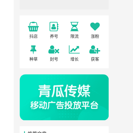
抖店
养号
限流
涨粉
种草
封号
增长
获客