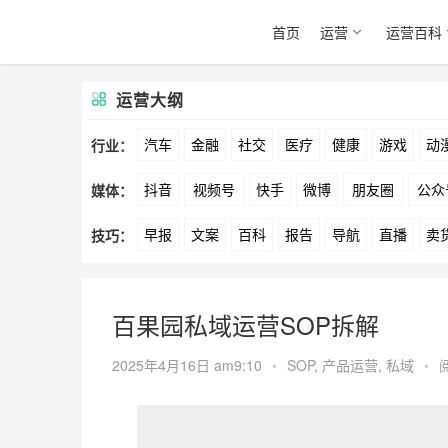
首页
运营
运营百科
运营大纲
汽车
金融
社交
医疗
健康
游戏
动
行业：
抖音
视频号
快手
微博
朋友圈
公众
媒体：
文娱
跨境
科技
广告
元宇宙
房地产
早报
文案
百科
报告
导航
直播
卖
技巧：
爱奇艺
美柚
美图
最右
神马
谷歌
方案
策划
案例
数据
拉新
活动
用
百果园私域运营SOP拆解
2025年4月16日 am9:10
•
SOP
,
产品运营
,
私域
•
阅