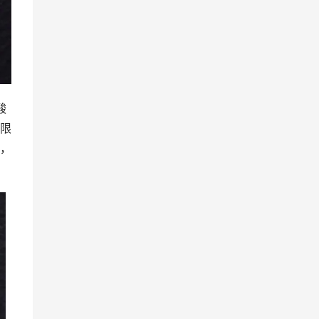
酸
限
，