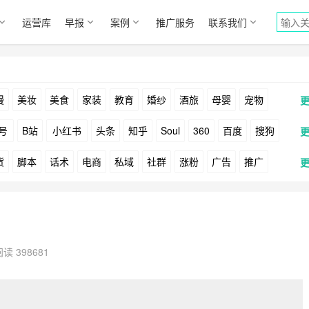
运营库
早报
案例
推广服务
联系我们
漫
美妆
美食
家装
教育
婚纱
酒旅
母婴
宠物
号
B站
小红书
头条
知乎
Soul
360
百度
搜狗
货
脚本
话术
电商
私域
社群
涨粉
广告
推广
Facebook
Tiktok
YouTube
Yahoo
Bing
户
游戏
海外
KOL
元宇宙
跨境
青瓜通
读 398681