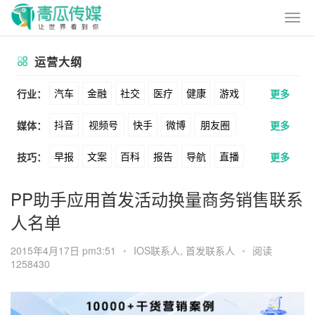
运营大纲
汽车
金融
社交
医疗
健康
游戏
行业：
更多
抖音
视频号
快手
微博
朋友圈
媒体：
更多
动漫
美妆
美食
家装
教育
婚纱
早报
文案
百科
报告
导航
直播
技巧：
更多
公众号
B站
小红书
头条
知乎
酒旅
母婴
宠物
文娱
跨境
科技
卖货
脚本
话术
电商
私域
社群
Soul
360
百度
搜狗
爱奇艺
美柚
PP助手应用首发活动换量商务销售联系
广告
元宇宙
房地产
人名单
涨粉
广告
推广
方案
策划
案例
美图
最右
神马
谷歌
Facebook
2015年4月17日 pm3:51
•
IOS联系人
,
首发联系人
•
阅读
数据
拉新
活动
用户
游戏
海外
Tiktok
YouTube
Yahoo
Bing
1258430
KOL
元宇宙
跨境
青瓜通