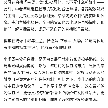
父母在直播间带货，做“家人矩阵”，也不算什么新鲜事——
此前，中老年沉迷直播带货就屡屡登上热搜，各路喊爹喊妈
的主播，更是让无数叔叔阿姨、爷爷奶奶心甘情愿掏出退休
金。头部主播小杨哥、辛巴的父母也曾出现在直播间中，和
他们一起直播带货，或是打造自己的直播账号带货。
但李佳琦做中老年生意，俨然是“正规军”入场，和这两位超
头主播的“家族生意”，也有着不同的逻辑。
小杨哥带父母直播，是因为其最早就走着家庭搞笑路线，父
母也是组成内容的一部分；辛巴妈妈做直播带货，是因为辛
巴的“家人”口号，有着强情感联结的属性，家族互动更容易
触发用户潜意识中的信任机制；相比之下，李佳琦的内容组
成中很少涉及父母，口号也更多是“所有女生”，这次带着爸
妈做直播，更像是将“李佳琦”这个IP的价值发挥到最大，更
好扩宽自己的品类和矩阵，瞄准了万亿的银发经济市场。