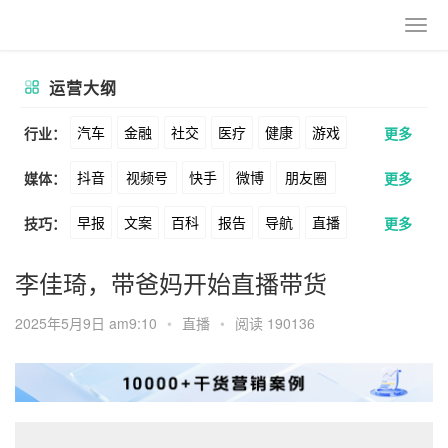
运营大纲
汽车
金融
社交
医疗
健康
游戏
行业：
更多
抖音
视频号
快手
微博
朋友圈
媒体：
更多
动漫
美妆
美食
家装
教育
婚纱
早报
文案
百科
报告
导航
直播
技巧：
更多
公众号
B站
小红书
头条
知乎
酒旅
母婴
宠物
文娱
跨境
科技
卖货
脚本
话术
电商
私域
社群
Soul
360
百度
搜狗
爱奇艺
美柚
李佳琦，带爸妈开始直播带货
广告
元宇宙
房地产
涨粉
广告
推广
方案
策划
案例
美图
最右
神马
谷歌
Facebook
2025年5月9日 am9:10
•
直播
•
阅读 190136
数据
拉新
活动
用户
游戏
海外
Tiktok
YouTube
Yahoo
Bing
KOL
元宇宙
跨境
青瓜通