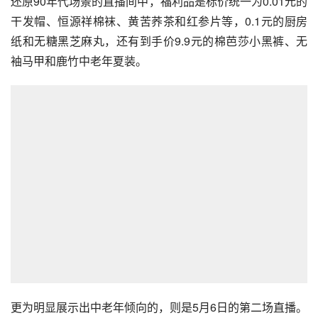
还原90年代场景的直播间中，福利品是标价统一为0.01元的
干发帽、恒源祥棉袜、黄苦荞茶和红参片等，0.1元的厨房
纸和无糖黑芝麻丸，还有到手价9.9元的棉芭莎小黑裤、无
袖马甲和鹿竹中老年夏装。
更为明显展示出中老年倾向的，则是5月6日的第二场直播。