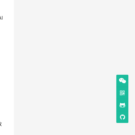
I
）
改