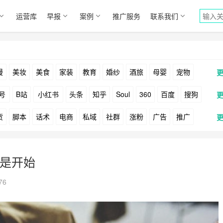
运营库
早报
案例
推广服务
联系我们
漫
美妆
美食
家装
教育
婚纱
酒旅
母婴
宠物
号
B站
小红书
头条
知乎
Soul
360
百度
搜狗
货
脚本
话术
电商
私域
社群
涨粉
广告
推广
Facebook
Tiktok
YouTube
Yahoo
Bing
户
游戏
海外
KOL
元宇宙
跨境
青瓜通
只是开始
76