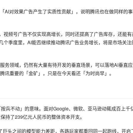
「AI对效果广告产生了实质性贡献」，说明腾讯也在做同样的事
下，视频号广告不仅实现高增长，同时还提高了广告库存，还能有
来几个季度里，AI能否继续推动腾讯广告业务增长，将是市场关注
服务领域，仍然有大量有待开发的垂直场景，可以落地AI垂直应
腾讯重要的「金矿」，只是在今天看还「为时尚早」。
「按兵不动」的意味。面对Google、微软、亚马逊动辄成百上千
年仅保持了239亿元人民币的整体资本开支。
拉平了巨头之间的模型能力差距，各路玩家都重回同一起跑线，开启