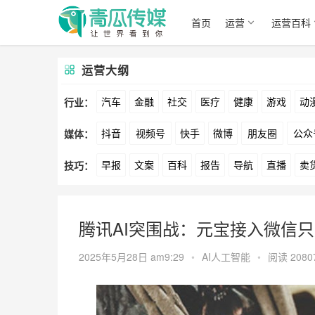
首页
运营
运营百科
运营大纲
汽车
金融
社交
医疗
健康
游戏
动
行业：
抖音
视频号
快手
微博
朋友圈
公众
媒体：
文娱
跨境
科技
广告
元宇宙
房地产
早报
文案
百科
报告
导航
直播
卖
技巧：
爱奇艺
美柚
美图
最右
神马
谷歌
方案
策划
案例
数据
拉新
活动
用
腾讯AI突围战：元宝接入微信
2025年5月28日 am9:29
•
AI人工智能
•
阅读 2080