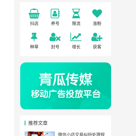
抖店
养号
限流
涨粉
种草
封号
增长
获客
推荐文章
微信小店交易纠纷处理规