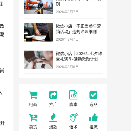
住
则
2026年8月7日
改
微信小店「不正当参与营
销活动」违规治理细则
潮
2026年8月7日
微信小店｜2026年七夕珠
宝礼遇季-活动激励计划
2026年8月6日
尚
入
电商
推广
脚本
选品
本开
卖货
爆款
话术
推流