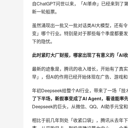
自ChatGPT问世以来，「AI革命」已经来
新一轮船票。
虽然涌现出一批又一批对话类AI大模型，还有
变」哪个行业。特别是对于那些每个季度都要发
下的隐忧。
此时紧盯大厂财报，哪家出现了有意义的「AI
最新的迹象是，腾讯的收入增长，开始有了真实
早」，但AI的作用已经开始体现在广告、游戏
年初Deepseek给整个AI行业，带来了一场「
了下半场，新叙事变成了AI Agent，看谁能
Deepseek的巨头，从微信、QQ、AI助手元宝
相比于前几年到处「收紧口袋」，腾讯从去年下