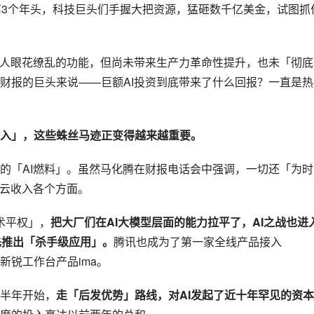
到了第3个年头，科技巨头们手握大把资源，猛砸数千亿美金，试图抓
令人眼花缭乱的功能，但尚未带来生产力革命性提升，也未「彻底
财报的巨头来说——巨额AI投资到底带来了什么回报？一直是热
收入」，这些蛛丝马迹正变得越来越重要。
的「AI燃料」。虽然马化腾在财报电话会中强调，一切还「为时
和云收入各个方面。
技术平权」，
把大厂们在AI大模型层面的能力拉平了，AI之战也进
率先推出「杀手级应用」。
腾讯也成为了第一家全线产品接入
和新锐工作台产品ima。
半年开始，
走「后发优势」路线，对AI发起了近十年罕见的资