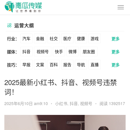
运营大纲
汽车
金融
社交
医疗
健康
游戏
行业：
更多
抖音
视频号
快手
微博
朋友圈
媒体：
更多
动漫
美妆
美食
家装
教育
婚纱
早报
文案
百科
报告
导航
直播
技巧：
更多
公众号
B站
小红书
头条
知乎
酒旅
母婴
宠物
文娱
跨境
科技
卖货
脚本
话术
电商
私域
社群
Soul
360
百度
搜狗
爱奇艺
美柚
2025最新小红书、抖音、视频号违禁
广告
元宇宙
房地产
词！
涨粉
广告
推广
方案
策划
案例
美图
最右
神马
谷歌
Facebook
2025年6月10日 am9:10
•
小红书
,
抖音
,
视频号
•
阅读 1392517
数据
拉新
活动
用户
游戏
海外
Tiktok
YouTube
Yahoo
Bing
KOL
元宇宙
跨境
青瓜通