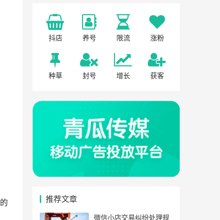
抖店
养号
限流
涨粉
种草
封号
增长
获客
推荐文章
的
微信小店交易纠纷处理规