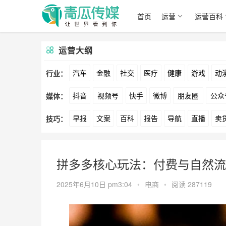
首页
运营
运营百科
运营大纲
汽车
金融
社交
医疗
健康
游戏
动
行业：
抖音
视频号
快手
微博
朋友圈
公众
媒体：
文娱
跨境
科技
广告
元宇宙
房地产
早报
文案
百科
报告
导航
直播
卖
技巧：
爱奇艺
美柚
美图
最右
神马
谷歌
方案
策划
案例
数据
拉新
活动
用
拼多多核心玩法：付费与自然流
2025年6月10日 pm3:04
•
电商
•
阅读 287119