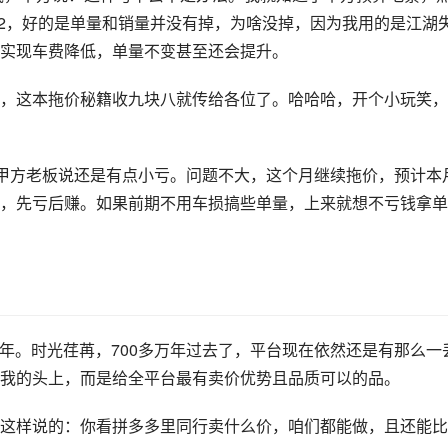
.2，好的是单量和销量并没有掉，为啥没掉，因为我用的是江湖
实现车费降低，单量不变甚至还会提升。
，这本拖价秘籍收九块八就传给各位了。哈哈哈，开个小玩笑，
钱，甲方老板说还是有点小亏。问题不大，这个月继续拖价，预计本
，先亏后赚。如果前期不用车损搞些单量，上来就想不亏钱拿单
0万年。时光荏苒，700多万年过去了，平台现在依然还是有那么一
我的头上，而是给全平台最有卖价优势且品质可以的品。
这样说的：你看拼多多里同行卖什么价，咱们都能做，且还能比