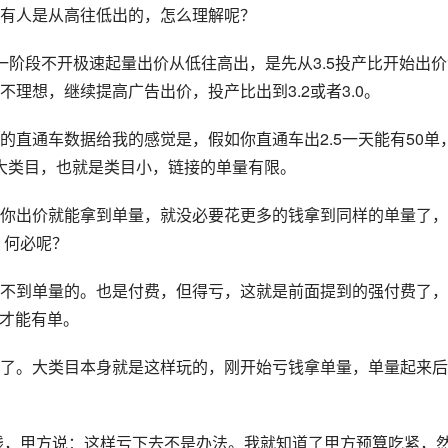
有人是从高往低出的，怎么理解呢？
一阶段不开极速起量出价从低往高出，是先从3.5投产比开始出价
理想，继续提高广告出价，投产比出到3.2或者3.0。
直通车数据给我的感觉是，假如你直通车出2.5一天能有50单
非大类目，也就是类目小，链接的单量有限。
你出价就能拿到单量，就没必要花更多的钱拿到同样的单量了，
，何必呢？
不到单量的。也是付费，但得亏，这就是前面提到的强付费了，
低才能有单。
了。大类目本身就是这样玩的，刚开始亏钱拿单量，单量起来后
块钱，甲方说：这样亏下去不是办法。我就知道了甲方预算吃紧，