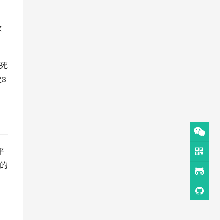
数
死
3
平
的