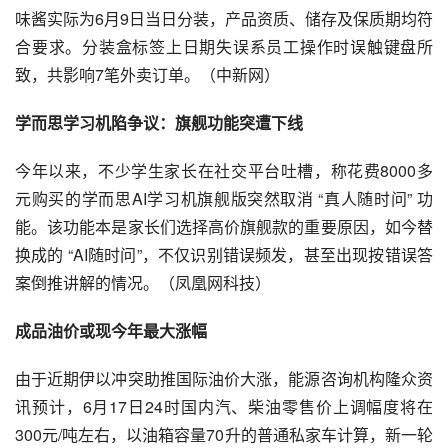
味酱实际为6月9日当日分装，产品资质、储存及保质期均符
合要求。分装盒标签上日期失误系员工操作时误触键盘所
致，共影响7笔外卖订单。（中新网）
学而思学习机陷争议：旗舰功能突遭下线
今年以来，不少学生家长在社交平台吐槽，称花费8000多
元购买的学而思AI学习机旗舰版突然取消 “真人随时问” 功
能。该功能本是家长们选择高价旗舰款的重要原因，如今替
换成的 “AI随时问”，不仅识别错误频发，甚至出现按错误答
案倒推讲解的情况。（凤凰网科技）
成品油价或现今年最大涨幅
由于近期伊以冲突助推国际油价大涨，能源咨询机构隆众资
讯预计，6月17日24时国内汽、柴油零售价上调幅度将在
300元/吨左右，以油箱容量70升的普通私家车计算，新一轮