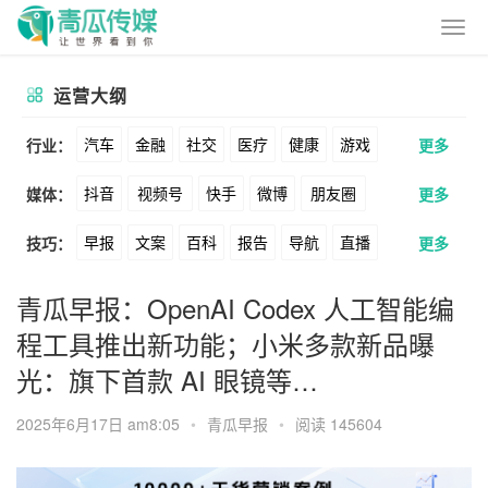
运营大纲
汽车
金融
社交
医疗
健康
游戏
行业：
更多
抖音
视频号
快手
微博
朋友圈
媒体：
更多
动漫
美妆
美食
家装
教育
婚纱
早报
文案
百科
报告
导航
直播
技巧：
更多
公众号
B站
小红书
头条
知乎
酒旅
母婴
宠物
文娱
跨境
科技
卖货
脚本
话术
电商
私域
社群
Soul
360
百度
搜狗
爱奇艺
美柚
青瓜早报：OpenAI Codex 人工智能编
广告
元宇宙
房地产
程工具推出新功能；小米多款新品曝
涨粉
广告
推广
方案
策划
案例
美图
最右
神马
谷歌
Facebook
光：旗下首款 AI 眼镜等…
数据
拉新
活动
用户
游戏
海外
Tiktok
YouTube
Yahoo
Bing
2025年6月17日 am8:05
•
青瓜早报
•
阅读 145604
KOL
元宇宙
跨境
青瓜通