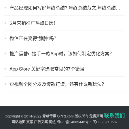
产品经理如何写好年终总结? 年终总结范文,年终总结怎么写？
5月营销推广热点日历！
微信正在变得“臃肿”吗？
推广运营er接手一款App时，该如何制定优化方案？
App Store 关键字选取常见的7个错误
短视频全网分发及爆款打造，还有什么新玩法？
联系我们
Copyright © 2014-2022
青瓜传媒
OPP
2
.com
版权所有
免责声明
网站地图
文案
广告文案
词组
闽ICP备14005448号-1
闽B2-20210587