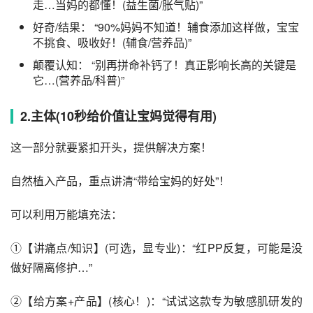
走…当妈的都懂！(益生菌/胀气贴)”
好奇/结果： “90%妈妈不知道！辅食添加这样做，宝宝
不挑食、吸收好！(辅食/营养品)”
颠覆认知： “别再拼命补钙了！真正影响长高的关键是
它…(营养品/科普)”
2.主体(10秒给价值让宝妈觉得有用)
这一部分就要紧扣开头，提供解决方案！
自然植入产品，重点讲清“带给宝妈的好处”！
可以利用万能填充法：
①【讲痛点/知识】(可选，显专业)：“红PP反复，可能是没
做好隔离修护…”
②【给方案+产品】(核心！)：“试试这款专为敏感肌研发的