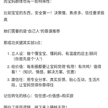
而宝妈群体也有一些特殊性：
比如宝宝的东西，安全第一！决策慢、焦虑多、信任要求极
高
她们需要的是“自己人”的靠谱推荐
那成功关键其实就3点：
立人设：做个懂宝宝、懂妈妈、有温度的店主/顾问
（你首先是个“人”）
给价值：每条圈都要让宝妈觉得“有用！有共鸣！值得
看！”（知识、情感、解决方案、优惠）
建信任：用专业分享、真实反馈、贴心互动、生活片
段，让宝妈觉得你靠得住
记住转化的核心：信任感+价值感=购买欲
明白了底层逻辑，接下来上硬核干货！