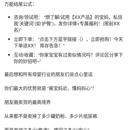
万能结尾公式：
咨询/领试用： “想了解/试用【XX产品】的宝妈，私信
我‘关键词’(如‘护臀’)，发你详情+专属福利！(限前XX
名)”
立即下单： “点击下方蓝字链接（），立即抢购！今天
下单送XX！ 库存告急！”
互动/收藏：“你家宝宝有过类似情况吗？评论区分享下
你的妙招吧~”
最后想和所有母婴行业的朋友们说点心里话
你们最大的优势就是 “离宝妈近、懂妈妈心”！
朋友圈卖货的最高境界
从来都不是卖掉了多少罐奶粉、多少片纸尿裤
而是卖掉了多少“焦虑”，换回了多少“安心”