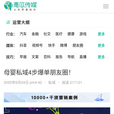
运营大纲
汽车
金融
社交
医疗
健康
游戏
行业：
更多
抖音
视频号
快手
微博
朋友圈
媒体：
更多
动漫
美妆
美食
家装
教育
婚纱
早报
文案
百科
报告
导航
直播
技巧：
更多
公众号
B站
小红书
头条
知乎
酒旅
母婴
宠物
文娱
跨境
科技
卖货
脚本
话术
电商
私域
社群
Soul
360
百度
搜狗
爱奇艺
美柚
母婴私域4步爆单朋友圈！
广告
元宇宙
房地产
涨粉
广告
推广
方案
策划
案例
美图
最右
神马
谷歌
Facebook
2025年6月24日 pm4:42
•
私域
•
阅读 217121
数据
拉新
活动
用户
游戏
海外
Tiktok
YouTube
Yahoo
Bing
KOL
元宇宙
跨境
青瓜通