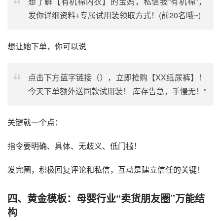
想了解【有机棉内衣】的宝妈，私信我“有机棉”，
发你详细资料+专属试用装领取方式！(前20名哦~)
想让她下单，你可以说
点击下方蓝字链接（），立即抢购【XX纸尿裤】！
今天下单额外送同款试用装！ 库存告急，手慢无！”
关键就一个点：
指令要明确、具体、无歧义、低门槛！
发完圈，积极回复评论和私信，互动是建立信任的关键！
四、黄金模板：母婴行业“卖货朋友圈”万能结
构