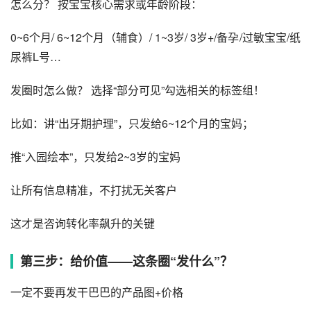
怎么分？ 按宝宝核心需求或年龄阶段：
0~6个月/ 6~12个月（辅食）/ 1~3岁/ 3岁+/备孕/过敏宝宝/纸
尿裤L号…
发圈时怎么做？ 选择“部分可见”勾选相关的标签组！
比如：讲“出牙期护理”，只发给6~12个月的宝妈；
推“入园绘本”，只发给2~3岁的宝妈
让所有信息精准，不打扰无关客户
这才是咨询转化率飙升的关键
第三步：给价值——这条圈“发什么”？
一定不要再发干巴巴的产品图+价格