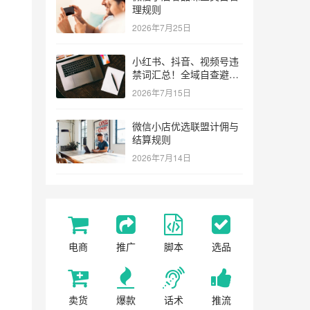
理规则
2026年7月25日
小红书、抖音、视频号违
禁词汇总！全域自查避坑
指南
2026年7月15日
微信小店优选联盟计佣与
结算规则
2026年7月14日
电商
推广
脚本
选品
卖货
爆款
话术
推流