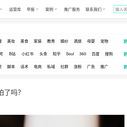
运营库
早报
案例
推广服务
联系我们
漫
美妆
美食
家装
教育
婚纱
酒旅
母婴
宠物
号
B站
小红书
头条
知乎
Soul
360
百度
搜狗
货
脚本
话术
电商
私域
社群
涨粉
广告
推广
Facebook
Tiktok
YouTube
Yahoo
Bing
户
游戏
海外
KOL
元宇宙
跨境
青瓜通
”怕了吗？