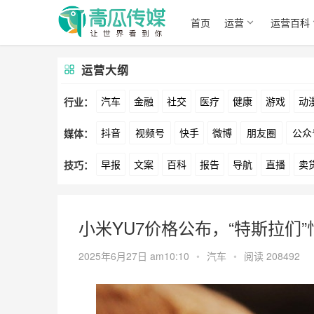
首页
运营
运营百科
运营大纲
汽车
金融
社交
医疗
健康
游戏
动
行业：
抖音
视频号
快手
微博
朋友圈
公众
媒体：
文娱
跨境
科技
广告
元宇宙
房地产
早报
文案
百科
报告
导航
直播
卖
技巧：
爱奇艺
美柚
美图
最右
神马
谷歌
方案
策划
案例
数据
拉新
活动
用
小米YU7价格公布，“特斯拉们
2025年6月27日 am10:10
•
汽车
•
阅读 208492