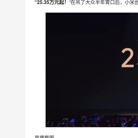
“25.35万元起！
”在吊了大众半年胃口后，小米创
直播截图