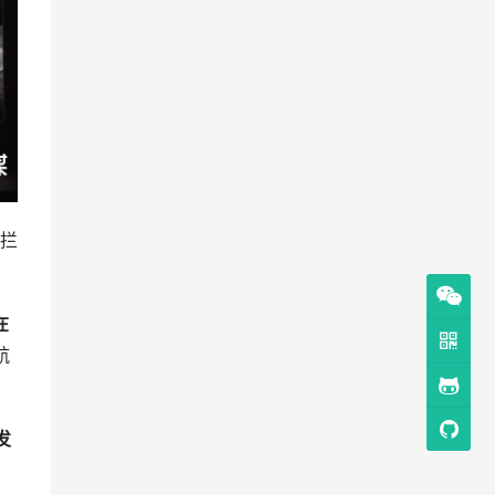
拦
。
在
航
发