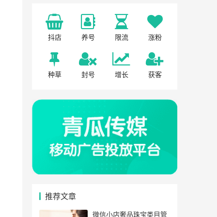
抖店
养号
限流
涨粉
种草
封号
增长
获客
推荐文章
微信小店奢品珠宝类目管