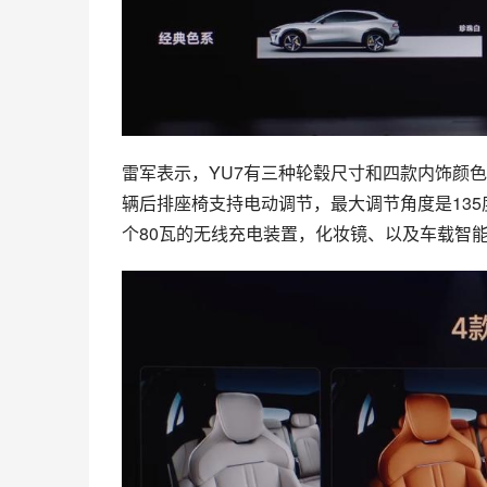
雷军表示，YU7有三种轮毂尺寸和四款内饰颜
辆后排座椅支持电动调节，最大调节角度是13
个80瓦的无线充电装置，化妆镜、以及车载智