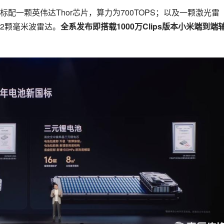
配一颗英伟达Thor芯片，算力为700TOPS；以及一颗激光雷
12颗毫米波雷达。
全系发布即搭载1000万Clips版本小米端到端