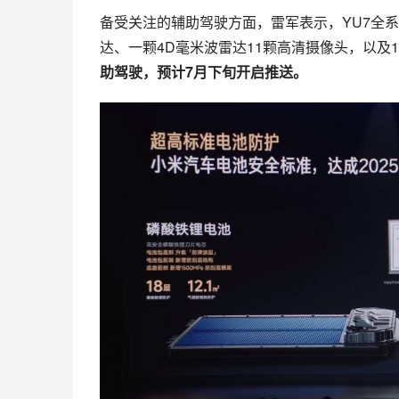
备受关注的辅助驾驶方面，雷军表示，YU7全系标
达、一颗4D毫米波雷达11颗高清摄像头，以及
助驾驶，预计7月下旬开启推送。