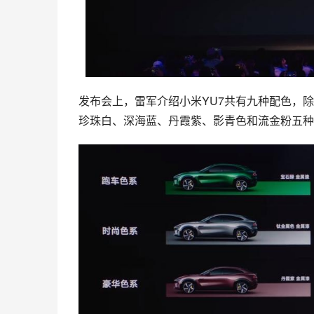
发布会上，雷军介绍小米YU7共有九种配色，
珍珠白、深海蓝、丹霞紫、影青色和流金粉五种