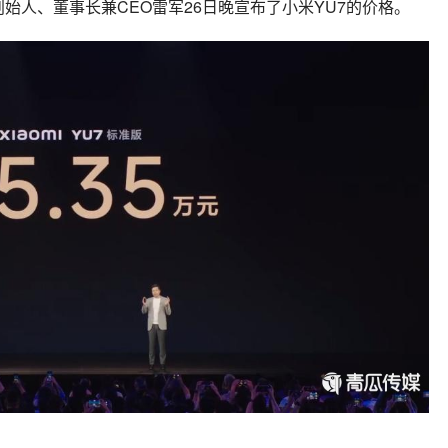
始人、董事长兼CEO雷军26日晚宣布了
小米YU7
的价格。