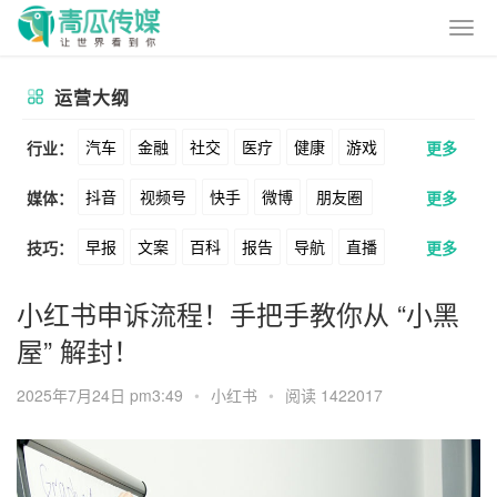
运营大纲
汽车
金融
社交
医疗
健康
游戏
行业：
更多
抖音
视频号
快手
微博
朋友圈
媒体：
更多
动漫
美妆
美食
家装
教育
婚纱
早报
文案
百科
报告
导航
直播
技巧：
更多
公众号
B站
小红书
头条
知乎
酒旅
母婴
宠物
文娱
跨境
科技
卖货
脚本
话术
电商
私域
社群
Soul
360
百度
搜狗
爱奇艺
美柚
小红书申诉流程！手把手教你从 “小黑
广告
元宇宙
房地产
屋” 解封！
涨粉
广告
推广
方案
策划
案例
美图
最右
神马
谷歌
Facebook
2025年7月24日 pm3:49
•
小红书
•
阅读 1422017
数据
拉新
活动
用户
游戏
海外
Tiktok
YouTube
Yahoo
Bing
KOL
元宇宙
跨境
青瓜通